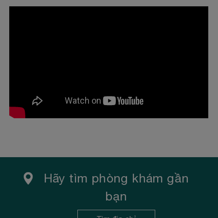
DOANH
Những ngày cuối năm 2017, Victoria Healthcare và
Sanford Health đã ký kết hợp tác chiến lược phát
triển toàn diện...
Xem thêm
Hãy tìm phòng khám gần
bạn