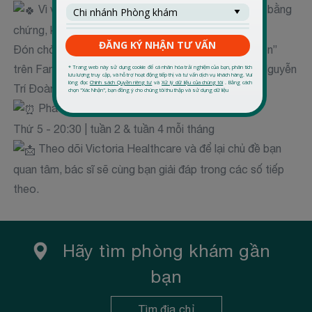
Vì vậy, mỗi can thiệp, dù nhỏ, đều nên dựa trên bằng
chứng, không phải nỗi lo.
Đón chờ chuỗi Livestream “Tích tắc chuyện nuôi con”
trên Fanpage Victoria Healthcare và Fanpage Dr. Nguyễn
Trí Đoàn
Phát sóng định kỳ:
Thứ 5 - 20:30 | tuần 2 & tuần 4 mỗi tháng
Theo dõi Victoria Healthcare và để lại chủ đề bạn
quan tâm, bác sĩ sẽ cùng bạn giải đáp trong các số tiếp
theo.
Hãy tìm phòng khám gần
bạn
Tìm địa chỉ