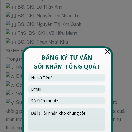
BS. CKI. Lê Thúy Anh
BS. CKI. Nguyễn Thị Ngọc Tú
BS. CKI. Nguyễn Thị Kim Oanh
ThS. BS. CKII. Vũ Hữu Mạnh
BS. CKI. Phan Nhật Kha
NGHE BÁC SĨ, CHỚ NGHE ĐỒN!
Trong mỗi buổi Livestream, ba mẹ sẽ được làm rõ:
Khi nào thực sự cần lo và khi nào chưa
Điều gì là diễn tiến bình thường của cơ thể trẻ
Cách theo dõi đúng tại nhà
Và đâu là giới hạn của việc tự xử lý
Sự thật là phần lớn những vấn đề sức khỏe ở trẻ
không phải là dấu hiệu nguy hiểm, mà là một phần của quá
trình trưởng thành và cơ thể trẻ chỉ là đang học cách tự
thích nghi.