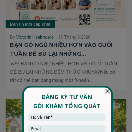
Bản tin mới cập nhật
By
Victoria Healthcare
15 Tháng 6 2026
BẠN CÓ NGỦ NHIỀU HƠN VÀO CUỐI
TUẦN ĐỂ BÙ LẠI NHỮNG...
🔥🚨 BẠN CÓ NGỦ NHIỀU HƠN VÀO CUỐI TUẦN
ĐỂ BÙ LẠI NHỮNG ĐÊM THỨC KHUYA?Nếu có,
rất có thể bạn đang mang một "khoản...