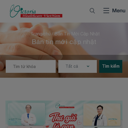
Trang chủ
/
Bản Tin Mới Cập Nhật
Bản tin mới cập nhật
Tất cả
Tìm kiếm