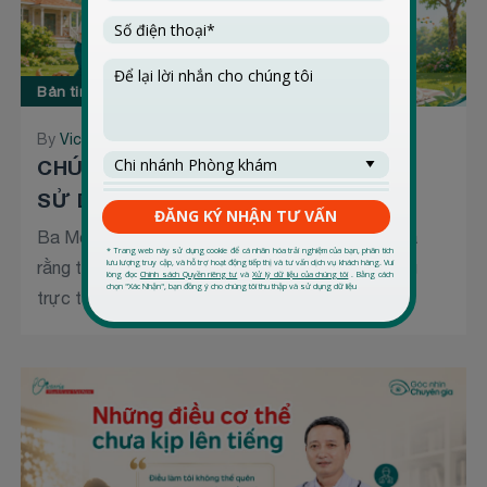
Bản tin mới cập nhật
By
Victoria Healthcare
11 Tháng 6 2026
CHÚNG TA CÓ ĐANG ĐỂ THỜI GIAN
SỬ DỤNG MÀN HÌNH THAY...
Ba Mẹ ơi, cùng dành 1 phút để nhắc nhở chúng ta
rằng trẻ em cần được hỗ trợ cả trong môi trường
trực tuyến và...