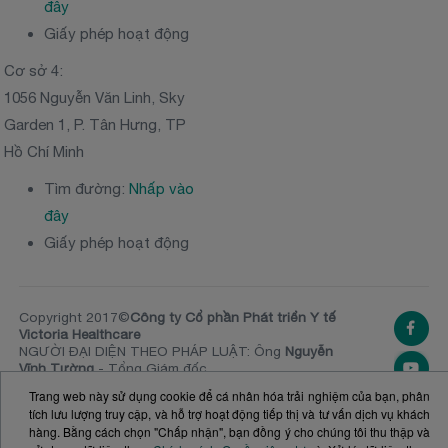
đây
Giấy phép hoạt động
Cơ sở 4:
1056 Nguyễn Văn Linh, Sky
Garden 1, P. Tân Hưng, TP
Hồ Chí Minh
Tìm đường:
Nhấp vào
đây
Giấy phép hoạt động
Copyright 2017©
Công ty Cổ phần Phát triển Y tế
Victoria Healthcare
NGƯỜI ĐẠI DIỆN THEO PHÁP LUẬT: Ông
Nguyễn
Vĩnh Tường
- Tổng Giám đốc
SỐ ĐKKD:
0313020981
. Ủy ban nhân dân TPHCM
Trang web này sử dụng cookie để cá nhân hóa trải nghiệm của bạn, phân
cấp ngày 20.11.2014 (Đăng ký thay đổi lần thứ 10,
tích lưu lượng truy cập, và hỗ trợ hoạt động tiếp thị và tư vấn dịch vụ khách
24 tháng 12 năm 2024)
hàng. Bằng cách chọn "Chấp nhận", bạn đồng ý cho chúng tôi thu thập và