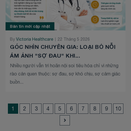
Bản tin mới cập nhật
By
Victoria Healthcare
22 Tháng 5 2026
GÓC NHÌN CHUYÊN GIA: LOẠI BỎ NỖI
ÁM ẢNH "SỢ ĐAU" KHI...
Nhiều người vẫn trì hoãn nội soi tiêu hóa chỉ vì những
rào cản quen thuộc: sợ đau, sợ khó chịu, sợ cảm giác
buồn...
1
2
3
4
5
6
7
8
9
10