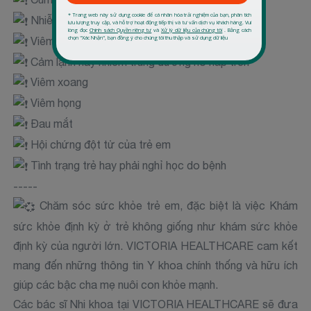
Nhiễm trùng tai
Viêm tai giữa tắc nghẽn
Cảm lạnh hay nhiễm trùng đường hô hấp trên
Viêm xoang
Viêm họng
Đau mắt
Hội chứng đột tử của trẻ em
Tình trạng trẻ hay phải nghỉ học do bệnh
-----
Chăm sóc sức khỏe trẻ em, đặc biệt là việc Khám
sức khỏe định kỳ ở trẻ không giống như khám sức khỏe
định kỳ của người lớn. VICTORIA HEALTHCARE cam kết
mang đến những thông tin Y khoa chính thống và hữu ích
giúp các bậc cha mẹ nuôi con khỏe mạnh.
Các bác sĩ Nhi khoa tại VICTORIA HEALTHCARE sẽ đưa