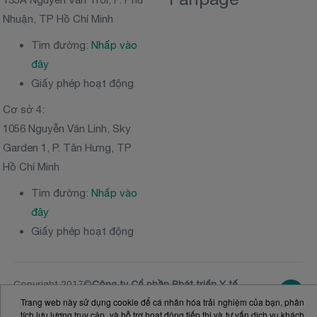
Nhuận, TP Hồ Chí Minh
Tìm đường:
Nhấp vào
đây
Giấy phép hoạt động
Cơ sở 4:
1056 Nguyễn Văn Linh, Sky
Garden 1, P. Tân Hưng, TP
Hồ Chí Minh
Tìm đường:
Nhấp vào
đây
Giấy phép hoạt động
Copyright 2017©
Công ty Cổ phần Phát triển Y tế
Victoria Healthcare
Trang web này sử dụng cookie để cá nhân hóa trải nghiệm của bạn, phân
NGƯỜI ĐẠI DIỆN THEO PHÁP LUẬT: Ông
Nguyễn
tích lưu lượng truy cập, và hỗ trợ hoạt động tiếp thị và tư vấn dịch vụ khách