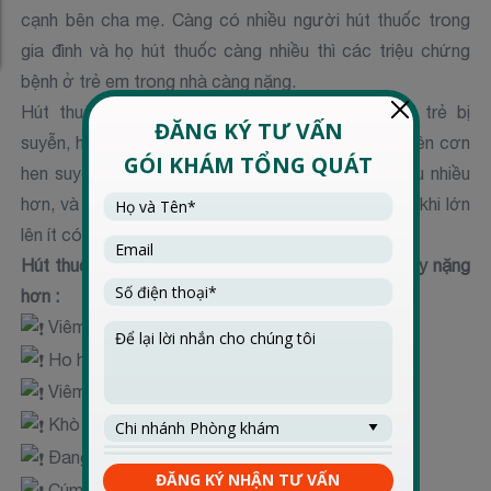
cạnh bên cha mẹ. Càng có nhiều người hút thuốc trong
gia đình và họ hút thuốc càng nhiều thì các triệu chứng
bệnh ở trẻ em trong nhà càng nặng.
Hút thuốc thụ động đặc biệt nguy hiểm đối với trẻ bị
suyễn, hít phải khói thuốc thường xuyên, trẻ sẽ bị lên cơn
hen suyễn nhiều hơn, nặng hơn, sẽ phải đi cấp cứu nhiều
hơn, và nhập viện nhiều lần hơn. Những đứa trẻ này khi lớn
lên ít có cơ hội khỏi hẳn bệnh hen suyễn.
Hút thuốc thụ động sẽ làm các trường hợp sau đây nặng
hơn :
Viêm phổi
Ho hoặc viêm phế quản
Viêm thanh quản
Khò khè hoặc viêm khí phế quản
Đang trong cơn hen suyễn
Cúm