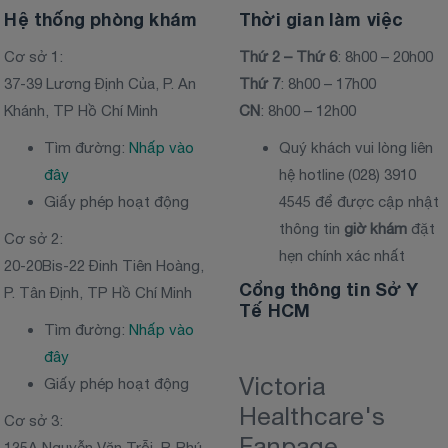
Hệ thống phòng khám
Thời gian làm việc
Cơ sở 1:
Thứ 2 – Thứ 6
: 8h00 – 20h00
37-39 Lương Định Của, P. An
Thứ 7
: 8h00 – 17h00
Khánh, TP Hồ Chí Minh
CN
: 8h00 – 12h00
Tìm đường:
Nhấp vào
Quý khách vui lòng liên
đây
hệ hotline (028) 3910
Giấy phép hoạt động
4545 để được cập nhật
thông tin
giờ khám
đặt
Cơ sở 2:
hẹn chính xác nhất
20-20Bis-22 Đinh Tiên Hoàng,
Cổng thông tin Sở Y
P. Tân Định, TP Hồ Chí Minh
Tế HCM
Tìm đường:
Nhấp vào
đây
Victoria
Giấy phép hoạt động
Healthcare's
Cơ sở 3:
Fanpage
135A Nguyễn Văn Trỗi, P. Phú