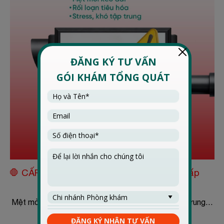
🛑 CẤP ĐỘ 3: Cơ thể xin nghỉ phép khẩn cấp
Mệt mỏi kéo dài, rối loạn tiêu hóa, stress, khó tập trung…