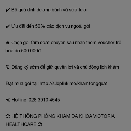
✔️ Bộ quà dinh dưỡng bánh và sữa tươi
✔️ Ưu đãi đến 50% các dịch vụ ngoài gói
🔥 Chọn gói tầm soát chuyên sâu nhận thêm voucher trẻ
hóa da 500.000đ
⏰ Đăng ký sớm để giữ quyền lợi và chủ động lịch khám
Đặt mua gói tại:
http://s.ldplink.me/khamtongquat
📲 Hotline: 028 3910 4545
💞 HỆ THỐNG PHÒNG KHÁM ĐA KHOA VICTORIA
HEALTHCARE 💞