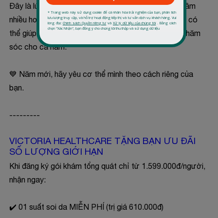
Đây là lúc cơ thể đang gửi tín hiệu cần được quan tâm
nhiều hơn. => Một buổi kiểm tra sức khỏe tổng quát có
thể giúp bạn hiểu rõ tình trạng hiện tại và chủ động chăm
sóc cho cả năm.
💙 Năm mới, hãy yêu cơ thể mình theo cách riêng của
bạn.
---------
VICTORIA HEALTHCARE TẶNG BẠN ƯU ĐÃI
SỐ LƯỢNG GIỚI HẠN
Khi đăng ký gói khám tổng quát chỉ từ 1.599.000đ/người,
nhận ngay:
✔️ 01 suất soi da MIỄN PHÍ (trị giá 610.000đ)