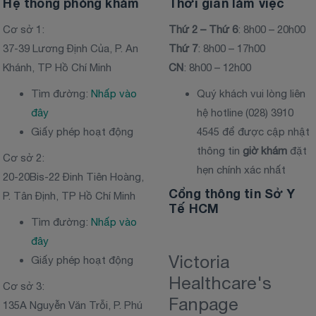
Hệ thống phòng khám
Thời gian làm việc
Cơ sở 1:
Thứ 2 – Thứ 6
: 8h00 – 20h00
37-39 Lương Định Của, P. An
Thứ 7
: 8h00 – 17h00
Khánh, TP Hồ Chí Minh
CN
: 8h00 – 12h00
Tìm đường:
Nhấp vào
Quý khách vui lòng liên
đây
hệ hotline (028) 3910
Giấy phép hoạt động
4545 để được cập nhật
thông tin
giờ khám
đặt
Cơ sở 2:
hẹn chính xác nhất
20-20Bis-22 Đinh Tiên Hoàng,
Cổng thông tin Sở Y
P. Tân Định, TP Hồ Chí Minh
Tế HCM
Tìm đường:
Nhấp vào
đây
Victoria
Giấy phép hoạt động
Healthcare's
Cơ sở 3:
Fanpage
135A Nguyễn Văn Trỗi, P. Phú