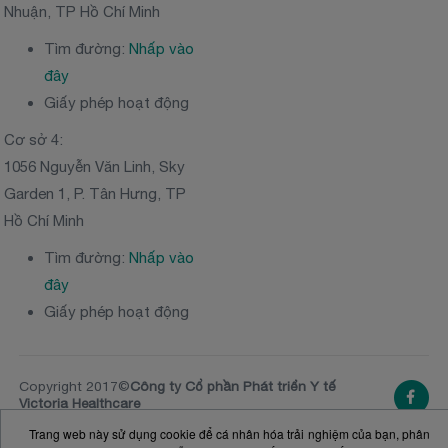
Nhuận, TP Hồ Chí Minh
Tìm đường:
Nhấp vào
đây
Giấy phép hoạt động
Cơ sở 4:
1056 Nguyễn Văn Linh, Sky
Garden 1, P. Tân Hưng, TP
Hồ Chí Minh
Tìm đường:
Nhấp vào
đây
Giấy phép hoạt động
Copyright 2017©
Công ty Cổ phần Phát triển Y tế
Victoria Healthcare
NGƯỜI ĐẠI DIỆN THEO PHÁP LUẬT: Ông
Nguyễn
Trang web này sử dụng cookie để cá nhân hóa trải nghiệm của bạn, phân
Vĩnh Tường
- Tổng Giám đốc