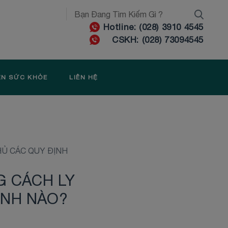
Hotline: (028) 3910 4545
CSKH: (028) 73094545
ỆN SỨC KHỎE
LIÊN HỆ
THỦ CÁC QUY ĐỊNH
G CÁCH LY
ỊNH NÀO?