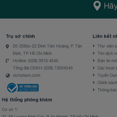
Hãy
Trụ sở chính
Liên kết n
20-20Bis-22 Đinh Tiên Hoàng, P. Tân
Thư viện 
Định, TP Hồ Chí Minh
Tìm dịch v
Hotline:
(028) 3910 4545
Bản tin mớ
Tổng đài CSKH:
(028) 73094545
Các hoạt 
victoriavn.com
Tuyển Dụ
Chính sác
Thông báo 
Hệ thống phòng khám
Cơ sở 1:
37-39 Lương Định Của, P. An Khánh, TP Hồ Chí Minh