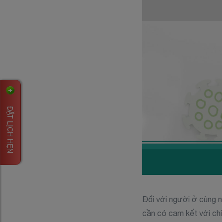
ĐẶT LỊCH HẸN
Đối với người ở cùng n
cần có cam kết với ch