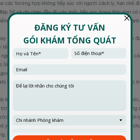
a các trường hợp không tiếp xúc với người cách ly, hạn chế đi 
 điệp 5K và ghi chép đầy đủ các mốc tiếp xúc trong thời gian có
iểm soát bệnh tật Thành phố làm rõ thêm những quy định dành
ay người chăm sóc, hỗ trợ phải ký cam kết với chính quyền đ
y tế tại nhà phòng, chống dịch COVID-19.
 người có bệnh nền cần chăm sóc y tế ở cùng nhà với người các
p 5K.
người cách ly.
 khi không cần thiết và phải ghi chép đầy đủ các mốc tiếp xúc t
là trẻ em hoặc người già yếu, có bệnh nền cần người chăm sóc, 
 trợ cách ly cùng và phải đảm bảo các biện pháp phòng, chống d
ước uống và các nhu yếu phẩm cần thiết riêng cho người cách l
ộ y tế khi người cách ly tự ý rời khỏi nhà hoặc có các triệu c
ng, khó thở.