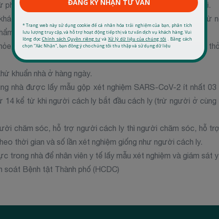
ừ phòng cách ly đảm bảo vệ sinh khử khuẩn, quản lý chất thải.
hác vào nhà trong suốt thời gian thực hiện cách ly y tế, trừ 
thẩm quyền giám sát cách ly y tế.
ỏe. Khi có biểu hiện nghi ngờ như ho, sốt, đau rát họng, khó th
khử khuẩn nhà ở hàng ngày.
ùng nhà được lấy mẫu gộp xét nghiệm SARS-CoV-2 ít nhất 03 l
 14 kể từ khi người cách ly bắt đầu cách ly (trừ người ở cùng
ời chăm sóc, hỗ trợ người cách ly thì người chăm sóc, hỗ trợ
o thời gian và số lần xét nghiệm giống như người cách ly.
c trong nhà để nhân viên y tế lấy mẫu xét nghiệm và giám sát y 
m soát Bệnh tật Thành phố (HCDC)