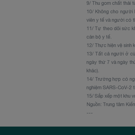
9/ Thu gom chất thải t
10/ Không cho người k
viên y tế và người có 
11/ Tự theo dõi sức kh
cán bộ y tế.
12/ Thực hiện vệ sinh 
13/ Tất cả người ở c
ngày thứ 7 và ngày thứ
khác).
14/ Trường hợp có ngư
nghiệm SARS-CoV-2 the
15/ Sắp xếp một khu vự
Nguồn: Trung tâm Kiể
---