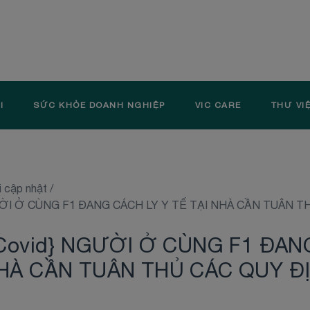
I
SỨC KHỎE DOANH NGHIỆP
VIC CARE
THƯ VI
i cập nhật
/
NGƯỜI Ở CÙNG F1 ĐANG CÁCH LY Y TẾ TẠI NHÀ CẦN TUÂN 
n Covid} NGƯỜI Ở CÙNG F1 ĐAN
NHÀ CẦN TUÂN THỦ CÁC QUY Đ