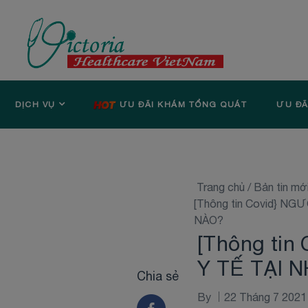
DỊCH VỤ
ƯU ĐÃI KHÁM TỔNG QUÁT
ƯU ĐÃ
Trang chủ
/
Bản tin mớ
[Thông tin Covid} 
NÀO?
[Thông ti
Y TẾ TẠI 
Chia sẻ
By
22 Tháng 7 2021