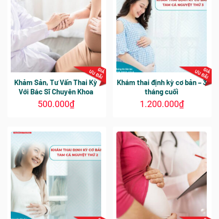
Khảm Sản, Tư Vấn Thai Kỳ
Khám thai định kỳ cơ bản – 3
Với Bác Sĩ Chuyên Khoa
tháng cuối
500.000
₫
1.200.000
₫
Sản
phẩm
này
có
nhiều
biến
thể.
Các
tùy
chọn
có