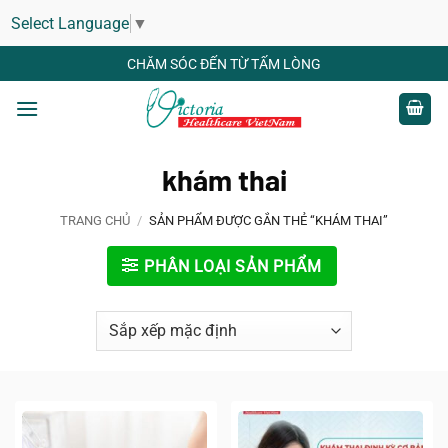
Select Language
▼
Bỏ
CHĂM SÓC ĐẾN TỪ TẤM LÒNG
qua
nội
dung
khám thai
TRANG CHỦ
/
SẢN PHẨM ĐƯỢC GẮN THẺ “KHÁM THAI”
PHÂN LOẠI SẢN PHẨM