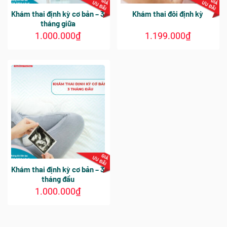
thể
Khám thai định kỳ cơ bản – 3
Khám thai đôi định kỳ
được
tháng giữa
chọn
1.000.000
₫
1.199.000
₫
trên
trang
sản
phẩm
Khám thai định kỳ cơ bản – 3
tháng đầu
1.000.000
₫