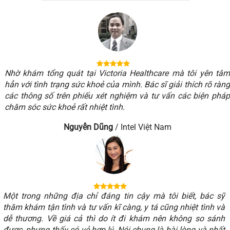
Nhờ khám tổng quát tại Victoria Healthcare mà tôi yên tâ
Nh
hẳn với tình trạng sức khoẻ của mình. Bác sĩ giải thích rõ ràn
hẳ
các thông số trên phiếu xét nghiệm và tư vấn các biện phá
cá
chăm sóc sức khoẻ rất nhiệt tình.
ch
Nguyễn Dũng
/
Intel Việt Nam
Một trong những địa chỉ đáng tin cậy mà tôi biết, bác sỹ
Mộ
thăm khám tận tình và tư vấn kĩ càng, y tá cũng nhiệt tình và
th
dễ thương. Về giá cả thì do ít đi khám nên không so sánh
dễ
được, nhưng thấy có vẻ hợp lý. Nói chung là hài lòng và nhất
đư