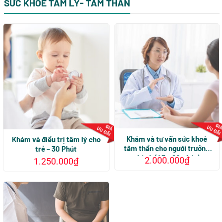
SỨC KHOẺ TÂM LÝ- TÂM THẦN
có
nhiều
biến
thể.
Các
tùy
chọn
có
thể
được
chọn
trên
trang
sản
Khám và tư vấn sức khoẻ
Khám và điều trị tâm lý cho
tâm thần cho người trưởng
phẩm
trẻ – 30 Phút
thành (45 – 60 phút)
2.000.000
₫
1.250.000
₫