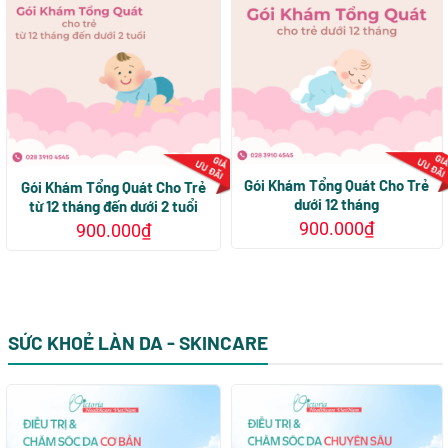
nhiều
biến
thể.
Các
tùy
chọn
có
thể
được
Gói Khám Tổng Quát Cho Trẻ
Gói Khám Tổng Quát Cho Trẻ
dưới 12 tháng
chọn
từ 12 tháng đến dưới 2 tuổi
trên
900.000
₫
900.000
₫
trang
sản
phẩm
SỨC KHOẺ LÀN DA - SKINCARE