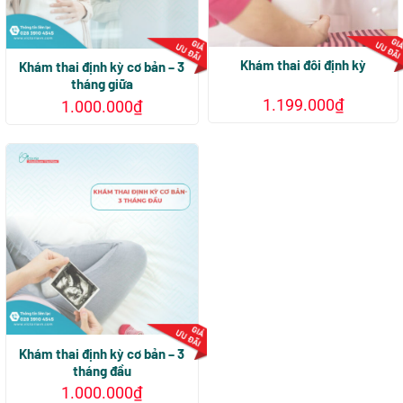
chọn
có
thể
được
Khám thai đôi định kỳ
Khám thai định kỳ cơ bản – 3
chọn
tháng giữa
trên
1.199.000
₫
1.000.000
₫
trang
sản
phẩm
Khám thai định kỳ cơ bản – 3
tháng đầu
1.000.000
₫