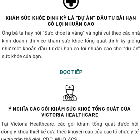
KHÁM SỨC KHỎE ĐỊNH KỲ LÀ “DỰ ÁN” ĐẦU TƯ DÀI HẠN
CÓ LỢI NHUẬN CAO
Ông bà ta hay nói “Sức khỏe là vàng” và nghĩ vui theo các nhà
kinh doanh thì việc khám sức khỏe tổng quát định kỳ giống
như một khoản đầu tư dài hạn có lợi nhuận cao cho “dự án”
sức khỏe của bạn.
ĐỌC TIẾP
Ý NGHĨA CÁC GÓI KHÁM SỨC KHOẺ TỔNG QUÁT CỦA
VICTORIA HEALTHCARE
Tại Victoria Healthcare, các gói khám tổng quát được hội
đồng y khoa thiết kế dựa theo khuyến cáo của các tổ chức y tế
uy tín trên thế giới: CDC, WHO, ACS …