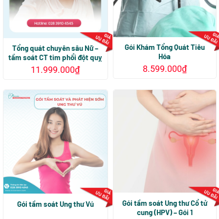
tùy
chọn
có
thể
được
Gói Khám Tổng Quát Tiêu
Tổng quát chuyên sâu Nữ –
chọn
Hóa
tầm soát CT tim phổi đột quỵ
trên
8.599.000
₫
11.999.000
₫
trang
Sản
sản
phẩm
phẩm
này
có
nhiều
biến
thể.
Các
tùy
chọn
có
thể
được
Gói tầm soát Ung thư Cổ tử
Gói tầm soát Ung thư Vú
cung (HPV) – Gói 1
chọn