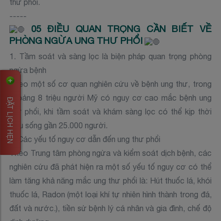
thư phổi.
-----
05 ĐIỀU QUAN TRỌNG CẦN BIẾT VỀ
PHÒNG NGỪA UNG THƯ PHỔI
1. Tầm soát và sàng lọc là biện pháp quan trọng phòng
ngừa bệnh
Theo một số cơ quan nghiên cứu về bệnh ung thư, trong
khoảng 8 triệu người Mỹ có nguy cơ cao mắc bệnh ung
ĐẶT LỊCH HẸN
thư phổi, khi tầm soát và khám sàng lọc có thể kịp thời
cứu sống gần 25.000 người.
2. Các yếu tố nguy cơ dẫn đến ung thư phổi
Theo Trung tâm phòng ngừa và kiểm soát dịch bệnh, các
nghiên cứu đã phát hiện ra một số yếu tố nguy cơ có thể
làm tăng khả năng mắc ung thư phổi là: Hút thuốc lá, khói
thuốc lá, Radon (một loại khí tự nhiên hình thành trong đá,
đất và nước.), tiền sử bệnh lý cá nhân và gia đình, chế độ