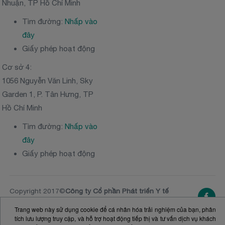
Nhuận, TP Hồ Chí Minh
Tìm đường:
Nhấp vào
đây
Giấy phép hoạt động
Cơ sở 4:
1056 Nguyễn Văn Linh, Sky
Garden 1, P. Tân Hưng, TP
Hồ Chí Minh
Tìm đường:
Nhấp vào
đây
Giấy phép hoạt động
Copyright 2017©
Công ty Cổ phần Phát triển Y tế
Victoria Healthcare
NGƯỜI ĐẠI DIỆN THEO PHÁP LUẬT: Ông
Nguyễn
Trang web này sử dụng cookie để cá nhân hóa trải nghiệm của bạn, phân
Vĩnh Tường
- Tổng Giám đốc
tích lưu lượng truy cập, và hỗ trợ hoạt động tiếp thị và tư vấn dịch vụ khách