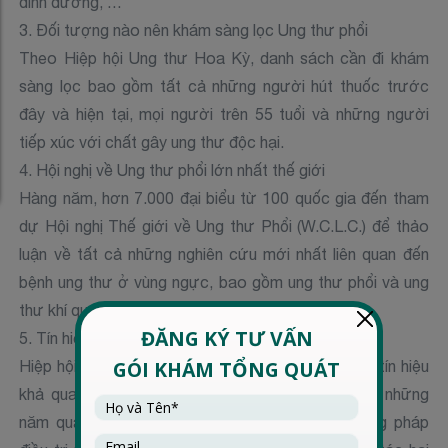
dinh dưỡng, …
3. Đối tượng nào nên khám sàng lọc Ung thư phổi
Theo Hiệp hội Ung thư Hoa Kỳ, danh sách cần đi khám
sàng lọc bao gồm tất cả những người hút thuốc trước
đây và hiện tại, mọi người trên 55 tuổi và những người
tiếp xúc với chất gây ung thư độc hại.
4. Hội nghị về Ung thư phổi lớn nhất thế giới
Hàng năm, hơn 7.000 đại biểu từ 100 quốc gia đến tham
dự Hội nghị Thế giới về Ung thư Phổi (W.C.L.C.) để thảo
luận về tất cả những nghiên cứu mới nhất liên quan đến
bệnh ung thư ở vùng ngực, bao gồm ung thư phổi và ung
thư khí quản.
5. Tín hiệu khả quan:
Hiệp hội Ung thư Hoa Kỳ vừa báo cáo và đưa ra tín hiệu
khả quan. Tỷ lệ tử vong đã giảm đều đặn trong những
năm qua, chủ yếu là do các tiến bộ trong phương pháp