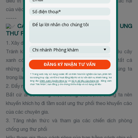
điều trị ung thư phổi và nhận thức cộng đồng về tác hại
của việc hút thuốc ngày càng tăng.
-----
CÁC PHƯƠNG PHÁP PHÒNG BỆNH UNG
THƯ PHỔI
1. Xây dựng và duy trì thói quen lành mạnh
Tránh khói thuốc (chủ động lẫn bị động), trồng nhiều cây
xanh có tác dụng thanh lọc không khí. Hãy làm tất cả
những gì có thể để biến không gian sống của chúng ta
trong lành và thân thiện với phổi.
2. Đẩy mạnh tầm soát bệnh ung thư phổi
Bất cứ ai có những triệu chứng của bệnh, chúng ta nên
khuyến khích họ đi tầm soát ung thư phổi theo khuyến cáo
của các chuyên gia.
3. Tăng nhận thức và tham gia các chiến dịch phòng
chống ung thư phổi
Hãy tham gia theo cách riêng của bạn bằng cách chia sẻ