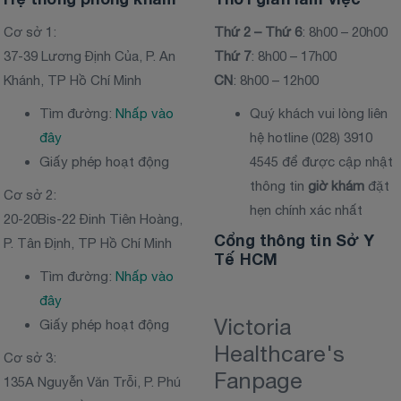
Cơ sở 1:
Thứ 2 – Thứ 6
: 8h00 – 20h00
37-39 Lương Định Của, P. An
Thứ 7
: 8h00 – 17h00
Khánh, TP Hồ Chí Minh
CN
: 8h00 – 12h00
Tìm đường:
Nhấp vào
Quý khách vui lòng liên
đây
hệ hotline (028) 3910
Giấy phép hoạt động
4545 để được cập nhật
thông tin
giờ khám
đặt
Cơ sở 2:
hẹn chính xác nhất
20-20Bis-22 Đinh Tiên Hoàng,
Cổng thông tin Sở Y
P. Tân Định, TP Hồ Chí Minh
Tế HCM
Tìm đường:
Nhấp vào
đây
Victoria
Giấy phép hoạt động
Healthcare's
Cơ sở 3:
Fanpage
135A Nguyễn Văn Trỗi, P. Phú