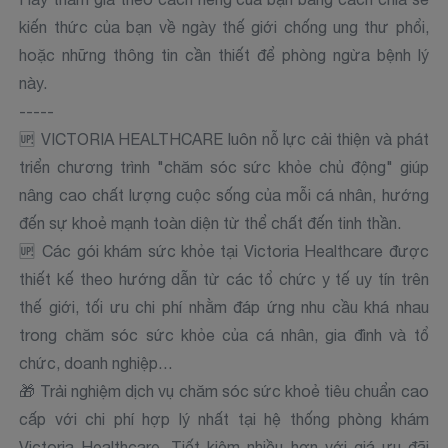
kiến thức của bạn về ngày thế giới chống ung thư phổi,
hoặc những thông tin cần thiết để phòng ngừa bệnh lý
này.
-----
🆙 VICTORIA HEALTHCARE luôn nỗ lực cải thiện và phát
triển chương trình "chăm sóc sức khỏe chủ động" giúp
nâng cao chất lượng cuộc sống của mỗi cá nhân, hướng
đến sự khoẻ mạnh toàn diện từ thể chất đến tinh thần.
🆙 Các gói khám sức khỏe tại Victoria Healthcare được
thiết kế theo hướng dẫn từ các tổ chức y tế uy tín trên
thế giới, tối ưu chi phí nhằm đáp ứng nhu cầu khá nhau
trong chăm sóc sức khỏe của cá nhân, gia đình và tổ
chức, doanh nghiệp…
🎁 Trải nghiệm dịch vụ chăm sóc sức khoẻ tiêu chuẩn cao
cấp với chi phí hợp lý nhất tại hệ thống phòng khám
Victoria Healthcare. Tiết kiệm nhiều hơn với giá ưu đãi