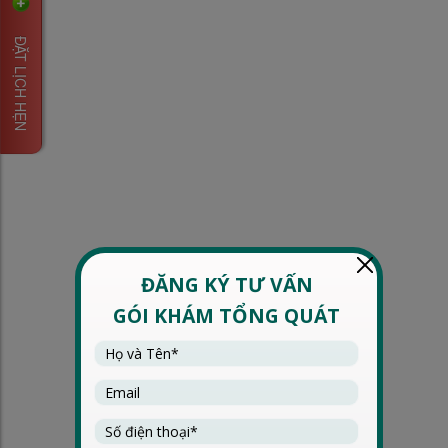
ĐẶT LỊCH HẸN