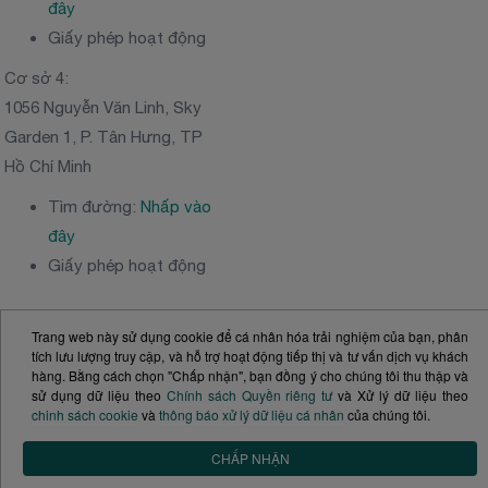
đây
Giấy phép hoạt động
Cơ sở 4:
1056 Nguyễn Văn Linh, Sky
Garden 1, P. Tân Hưng, TP
Hồ Chí Minh
Tìm đường:
Nhấp vào
đây
Giấy phép hoạt động
Trang web này sử dụng cookie để cá nhân hóa trải nghiệm của bạn, phân
Copyright 2017©
Công ty Cổ phần Phát triển Y tế
tích lưu lượng truy cập, và hỗ trợ hoạt động tiếp thị và tư vấn dịch vụ khách
Victoria Healthcare
hàng. Bằng cách chọn "Chấp nhận", bạn đồng ý cho chúng tôi thu thập và
NGƯỜI ĐẠI DIỆN THEO PHÁP LUẬT: Ông
Nguyễn
sử dụng dữ liệu theo
Chính sách Quyền riêng tư
và Xử lý dữ liệu theo
Vĩnh Tường
- Tổng Giám đốc
chinh sách cookie
và
thông báo xử lý dữ liệu cá nhân
của chúng tôi.
SỐ ĐKKD:
0313020981
. Ủy ban nhân dân TPHCM
cấp ngày 20.11.2014 (Đăng ký thay đổi lần thứ 10,
CHẤP NHẬN
24 tháng 12 năm 2024)