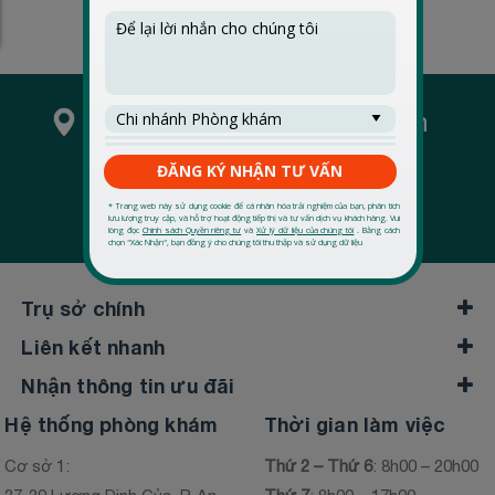
Hãy tìm phòng khám gần
bạn
Tìm địa chỉ
Trụ sở chính
Liên kết nhanh
Nhận thông tin ưu đãi
Hệ thống phòng khám
Thời gian làm việc
Cơ sở 1:
Thứ 2 – Thứ 6
: 8h00 – 20h00