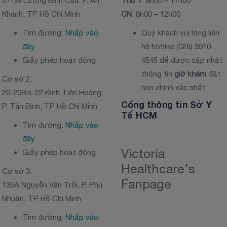
37-39 Lương Định Của, P. An
Thứ 7
: 8h00 – 17h00
Khánh, TP Hồ Chí Minh
CN
: 8h00 – 12h00
Tìm đường:
Nhấp vào
Quý khách vui lòng liên
đây
hệ hotline (028) 3910
Giấy phép hoạt động
4545 để được cập nhật
thông tin
giờ khám
đặt
Cơ sở 2:
hẹn chính xác nhất
20-20Bis-22 Đinh Tiên Hoàng,
Cổng thông tin Sở Y
P. Tân Định, TP Hồ Chí Minh
Tế HCM
Tìm đường:
Nhấp vào
đây
Victoria
Giấy phép hoạt động
Healthcare's
Cơ sở 3:
Fanpage
135A Nguyễn Văn Trỗi, P. Phú
Nhuận, TP Hồ Chí Minh
Tìm đường:
Nhấp vào