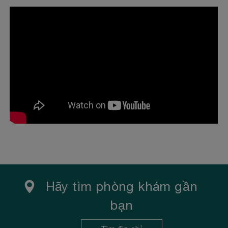
DOANH
Những ngày cuối năm 2017, Victoria Healthcare và
Sanford Health đã ký kết hợp tác chiến lược phát
triển toàn diện...
Xem thêm
Hãy tìm phòng khám gần
bạn