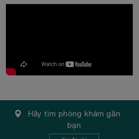
DOANH
Những ngày cuối năm 2017, Victoria Healthcare và
Sanford Health đã ký kết hợp tác chiến lược phát
triển toàn diện...
Xem thêm
Hãy tìm phòng khám gần
bạn