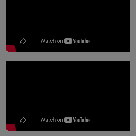
By
By
Minh Luan
17 Tháng 4 2019
05 Tháng 8 2026
Victoria Healthcare chung tay chăm
CÁC TỔ CHỨC LIÊN KẾT
sóc sức khỏe cộng...
Hiệp hội thương mại Mỹ (AMCHAM)
Victoria
Healthcare là một trong những thành viên thuộc...
Ngày 02/08/2026, Victoria Healthcare phối hợp cùng
Ủy ban Nhân dân xã Tiên Thủy, tỉnh Vĩnh Long tổ
chức chương...
Xem thêm
By
16 Tháng 4 2019
ĐỐI TÁC CHIẾN LƯỢC HỢP TÁC KINH