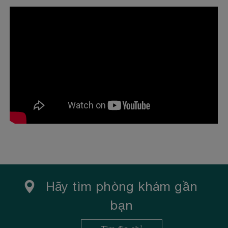
DOANH
Những ngày cuối năm 2017, Victoria Healthcare và
Sanford Health đã ký kết hợp tác chiến lược phát
triển toàn diện...
Xem thêm
Hãy tìm phòng khám gần
bạn