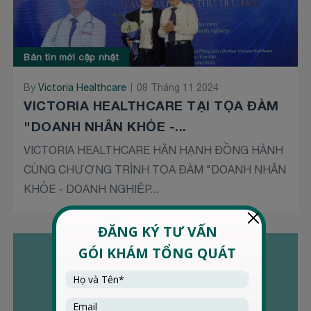
Bản tin mới cập nhật
By
Victoria Healthcare
08 Tháng 11 2024
VICTORIA HEALTHCARE TẠI TỌA ĐÀM
"DOANH NHÂN KHỎE -...
VICTORIA HEALTHCARE HÂN HẠNH ĐỒNG HÀNH
CÙNG CHƯƠNG TRÌNH TỌA ĐÀM "DOANH NHÂN
KHỎE - DOANH NGHIỆP...