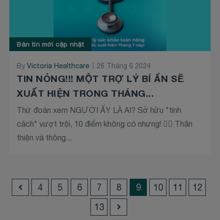
Bản tin mới cập nhật
By
Victoria Healthcare
26 Tháng 6 2024
TIN NÓNG!!! MỘT TRỢ LÝ BÍ ẨN SẼ
XUẤT HIỆN TRONG THÁNG...
Thử đoán xem NGƯỜI ẤY LÀ AI? Sở hữu "tính
cách" vượt trội, 10 điểm không có nhưng! 🙆‍♂️ Thân
thiện và thông...
4
5
6
7
8
9
10
11
12
13