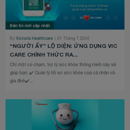
Bản tin mới cập nhật
By
Victoria Healthcare
01 Tháng 7 2024
“NGƯỜI ẤY” LỘ DIỆN: ỨNG DỤNG VIC
CARE CHÍNH THỨC RA...
Chỉ một cú chạm, trợ lý sức khỏe thông minh này sẽ
giúp bạn: ✔️ Quản lý hồ sơ sức khỏe của cá nhân và
gia đình✔️...