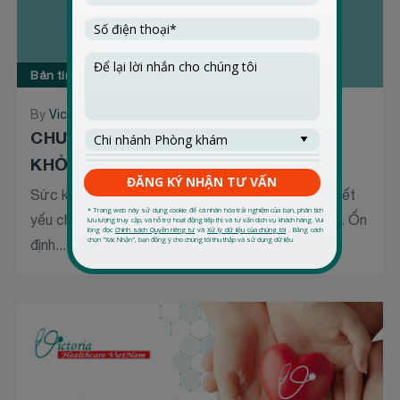
Bản tin mới cập nhật
By
Victoria Healthcare
09 Tháng 9 2024
CHƯƠNG TRÌNH CHĂM SÓC SỨC
KHỎE DOANH NGHIỆP 2024 - 2025
Sức khỏe toàn diện cho nhân viên chính là điều thiết
yếu cho sự phát triển bền vững của doanh nghiệp. Ổn
định...