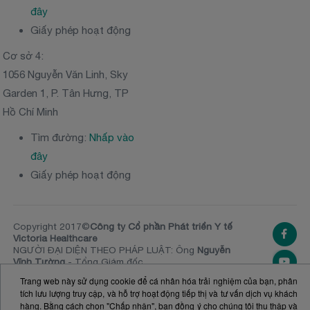
đây
Giấy phép hoạt động
Cơ sở 4:
1056 Nguyễn Văn Linh, Sky
Garden 1, P. Tân Hưng, TP
Hồ Chí Minh
Tìm đường:
Nhấp vào
đây
Giấy phép hoạt động
Copyright 2017©
Công ty Cổ phần Phát triển Y tế
Victoria Healthcare
NGƯỜI ĐẠI DIỆN THEO PHÁP LUẬT: Ông
Nguyễn
Vĩnh Tường
- Tổng Giám đốc
SỐ ĐKKD:
0313020981
. Ủy ban nhân dân TPHCM
Trang web này sử dụng cookie để cá nhân hóa trải nghiệm của bạn, phân
cấp ngày 20.11.2014 (Đăng ký thay đổi lần thứ 10,
tích lưu lượng truy cập, và hỗ trợ hoạt động tiếp thị và tư vấn dịch vụ khách
24 tháng 12 năm 2024)
hàng. Bằng cách chọn "Chấp nhận", bạn đồng ý cho chúng tôi thu thập và