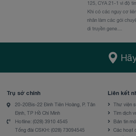
125, CYA 21-1 vì độ ti
Khi có các nguy cơ liê
nhân làm các gói chuyê
di truyền gene....
Hãy
Trụ sở chính
Liên kết n
20-20Bis-22 Đinh Tiên Hoàng, P. Tân
Thư viện 
Định, TP Hồ Chí Minh
Tìm dịch v
Hotline:
(028) 3910 4545
Bản tin mớ
Tổng đài CSKH:
(028) 73094545
Các hoạt 