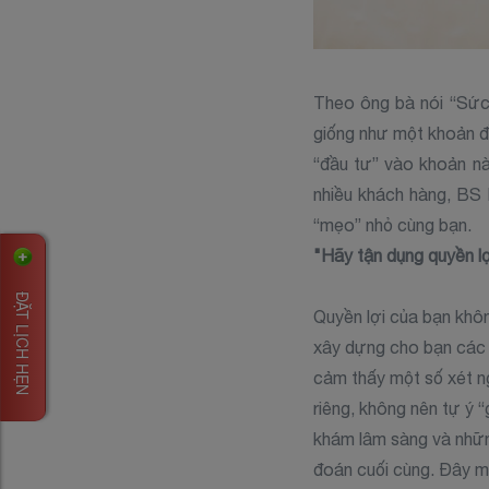
Theo ông bà nói “Sức 
giống như một khoản đầ
“đầu tư” vào khoản nà
nhiều khách hàng, BS
“mẹo” nhỏ cùng bạn.
"Hãy tận dụng quyền l
ĐẶT LỊCH HẸN
Quyền lợi của bạn khôn
xây dựng cho bạn các 
cảm thấy một số xét ng
riêng, không nên tự ý 
khám lâm sàng và nhữn
đoán cuối cùng. Đây mớ