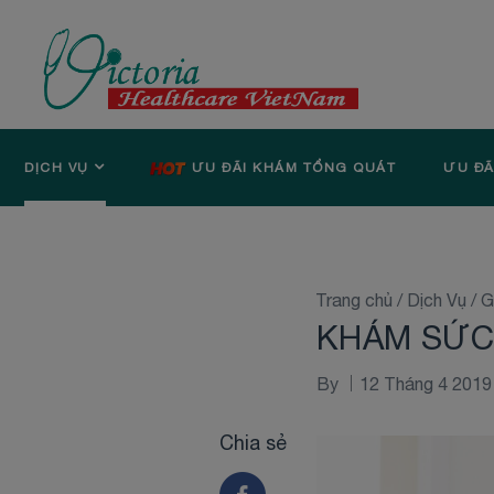
DỊCH VỤ
ƯU ĐÃI KHÁM TỔNG QUÁT
ƯU ĐÃ
Trang chủ
/
Dịch Vụ
/
G
KHÁM SỨC
By
12 Tháng 4 2019
Chia sẻ