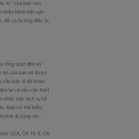
đầu tư” của bạn vào
m nhiều bệnh bất ngờ
, để có hướng điều trị,
e tổng quát định kỳ
nh án của bạn sẽ được
êu cầu bác sĩ đã khám
m lại và nếu cần thiết
n nhắc các dịch vụ hỗ
 dụ: Bạn có thể kiểm
i phải đi công tác,
 như CEA, CA 19-9, CA