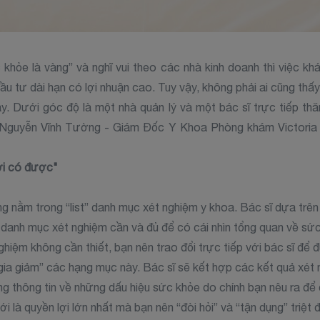
khỏe là vàng” và nghĩ vui theo các nhà kinh doanh thì việc k
u tư dài hạn có lợi nhuận cao. Tuy vậy, không phải ai cũng thấy
y. Dưới góc độ là một nhà quản lý và một bác sĩ trực tiếp t
 Nguyễn Vĩnh Tường - Giám Đốc Y Khoa Phòng khám Victoria H
ợi có được"
g nằm trong “list” danh mục xét nghiệm y khoa. Bác sĩ dựa trê
danh mục xét nghiệm cần và đủ để có cái nhìn tổng quan về sứ
hiệm không cần thiết, bạn nên trao đổi trực tiếp với bác sĩ để 
“gia giảm” các hạng mục này. Bác sĩ sẽ kết hợp các kết quả xét
g thông tin về những dấu hiệu sức khỏe do chính bạn nêu ra để
i là quyền lợi lớn nhất mà bạn nên “đòi hỏi” và “tận dụng” triệt