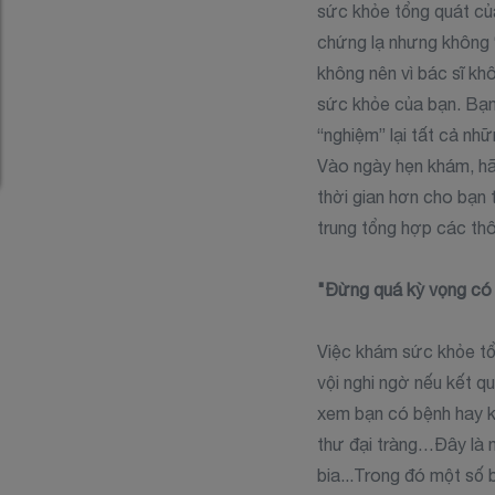
sức khỏe tổng quát của
chứng lạ nhưng không 
không nên vì bác sĩ kh
sức khỏe của bạn. Bạn
“nghiệm” lại tất cả nhữ
Vào ngày hẹn khám, hãy
thời gian hơn cho bạn 
trung tổng hợp các thô
"Đừng quá kỳ vọng có l
Việc khám sức khỏe tổn
vội nghi ngờ nếu kết q
xem bạn có bệnh hay kh
thư đại tràng…Đây là nh
bia...Trong đó một số 