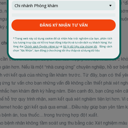
men. Để làm được điều này thì phải cần thời gian và sự duy trì “
 nếu bạn thực hiện khám tổng quát định kỳ thì sẽ phát hiện sớ
nguy hiểm nhưng chỉ bộc lộ triệu chứng rõ ràng ở giai đoạn muộn
kỳ đầu nhằm đạt được kết quả điều trị cao nhất.
n cho “dự án” sức khỏe của bạn
cần thiết vì khi chọn được “đối tác” hợp ý thì việc khám sức khỏ
n giản hơn. Nếu là một “nhà cung ứng” chuyên nghiệp, hồ sơ bệ
ánh với kết quả của những lần khám trước. Từ đây, bạn có thể y
ứng tư vấn cho bạn những vấn đề không cần thiết phải xét nghiệ
 nhắc hẹn khám định kỳ hằng năm. Bên cạnh đó, bạn cũng nên câ
ể hỗ trợ quy trình nhận, xem kết quả xét nghiệm tiện lợi hơn. Ví
nternet hoặc gửi kết quả qua email…Điều này giúp bạn yên tâm kh
n bệnh án, toa thuốc…trong trường hợp đột xuất.
o bệnh nhân không tầm soát ung thu bằng các Xét nghiệm máu