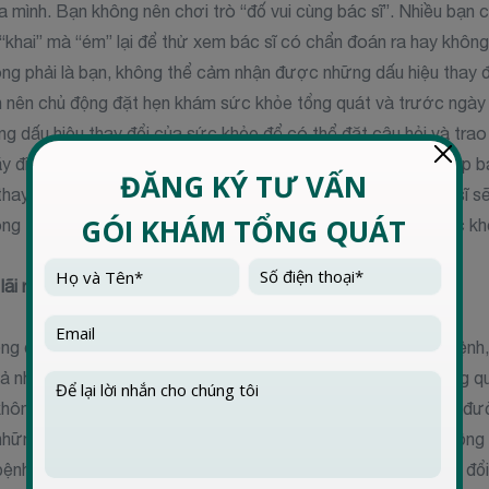
 mình. Bạn không nên chơi trò “đố vui cùng bác sĩ”. Nhiều bạn 
“khai” mà “ém” lại để thử xem bác sĩ có chẩn đoán ra hay không
ông phải là bạn, không thể cảm nhận được những dấu hiệu thay 
 nên chủ động đặt hẹn khám sức khỏe tổng quát và trước ngày 
ng dấu hiệu thay đổi của sức khỏe để có thể đặt câu hỏi và trao đ
 điền đầy đủ thông tin bệnh sử của mình trước, điều này giúp b
thay vì phải hỏi lại những vấn đề thông thường. Qua đó, bác sĩ s
ng tin để nhận định những vấn đề cốt lõi trong chăm sóc sức k
ãi ròng ngay lập tức "
g quát không phải là “cây đũa thần” có thể gõ ra mọi thứ bệnh
uả nhận được là “không bệnh”. Thực hiện khám sức khỏe tổng qu
ông, mà là việc bác sĩ giúp bạn tư vấn các bệnh lý đái tháo đư
ững bệnh lý phát sinh từ lối sống sinh hoạt ăn nhiều - vận động 
bệnh lý hoàn toàn có thể khắc phục đơn giản bằng cách thay đổi