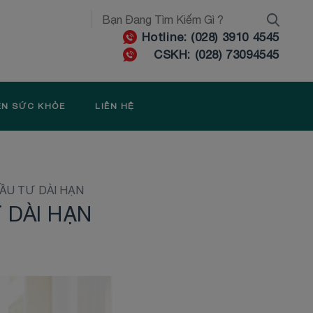
Hotline: (028) 3910 4545
CSKH: (028) 73094545
ỆN SỨC KHỎE
LIÊN HỆ
ẦU TƯ DÀI HẠN
 DÀI HẠN