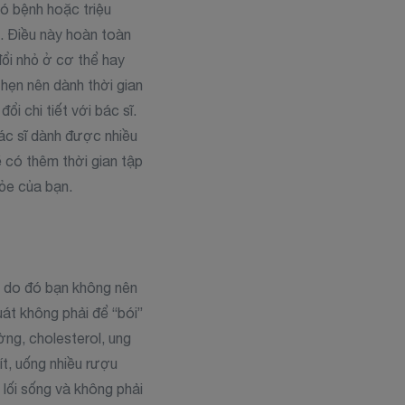
có bệnh hoặc triệu
. Điều này hoàn toàn
đổi nhỏ ở cơ thể hay
hẹn nên dành thời gian
ổi chi tiết với bác sĩ.
ác sĩ dành được nhiều
ẽ có thêm thời gian tập
hỏe của bạn.
, do đó bạn không nên
át không phải để “bói”
ờng, cholesterol, ung
ít, uống nhiều rượu
 lối sống và không phải