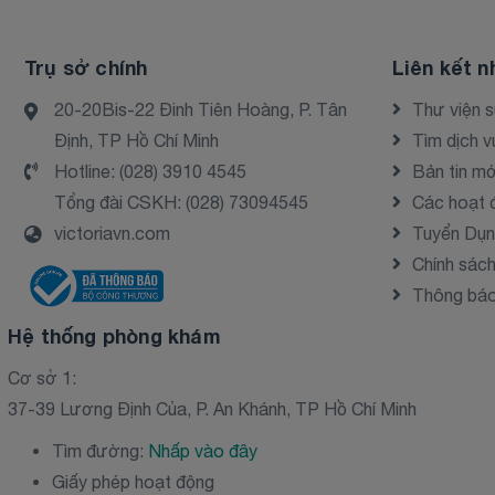
Trụ sở chính
Liên kết n
20-20Bis-22 Đinh Tiên Hoàng, P. Tân
Thư viện 
Định, TP Hồ Chí Minh
Tìm dịch v
Hotline:
(028) 3910 4545
Bản tin mớ
Tổng đài CSKH:
(028) 73094545
Các hoạt 
victoriavn.com
Tuyển Dụ
Chính sác
Thông báo 
Hệ thống phòng khám
Cơ sở 1:
37-39 Lương Định Của, P. An Khánh, TP Hồ Chí Minh
Tìm đường:
Nhấp vào đây
Giấy phép hoạt động