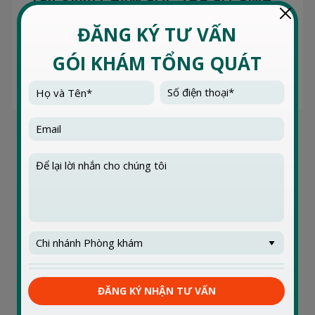
Hội thảo này thuộc chuỗi chương trình huấn luyện
kiến thức y khoa bao gồm seri chuyên đề về sức
khoẻ các phụ nữ...