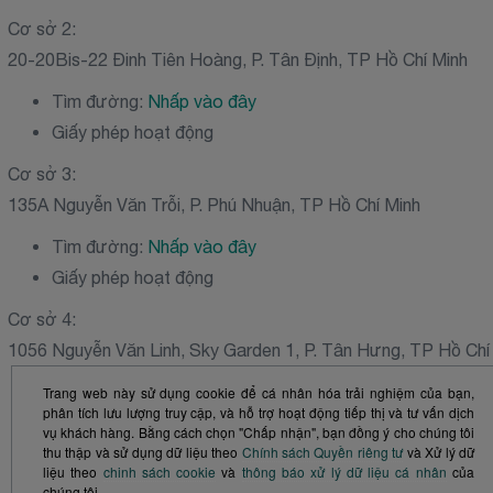
Cơ sở 2:
20-20Bis-22 Đinh Tiên Hoàng, P. Tân Định, TP Hồ Chí Minh
Tìm đường:
Nhấp vào đây
Giấy phép hoạt động
Cơ sở 3:
135A Nguyễn Văn Trỗi, P. Phú Nhuận, TP Hồ Chí Minh
Tìm đường:
Nhấp vào đây
Giấy phép hoạt động
Cơ sở 4:
1056 Nguyễn Văn Linh, Sky Garden 1, P. Tân Hưng, TP Hồ Chí
Tìm đường:
Nhấp vào đây
Trang web này sử dụng cookie để cá nhân hóa trải nghiệm của bạn,
phân tích lưu lượng truy cập, và hỗ trợ hoạt động tiếp thị và tư vấn dịch
Giấy phép hoạt động
vụ khách hàng. Bằng cách chọn "Chấp nhận", bạn đồng ý cho chúng tôi
thu thập và sử dụng dữ liệu theo
Chính sách Quyền riêng tư
và Xử lý dữ
liệu theo
chinh sách cookie
và
thông báo xử lý dữ liệu cá nhân
của
chúng tôi.