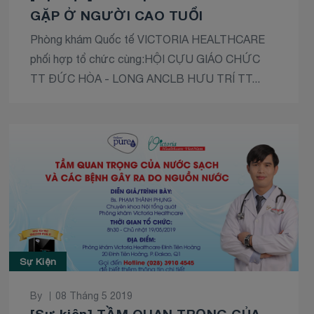
GẶP Ở NGƯỜI CAO TUỔI
Phòng khám Quốc tế VICTORIA HEALTHCARE
phối hợp tổ chức cùng:HỘI CỰU GIÁO CHỨC
TT ĐỨC HÒA - LONG ANCLB HƯU TRÍ TT...
Sự Kiện
By
08 Tháng 5 2019
[Sự kiện] TẦM QUAN TRỌNG CỦA