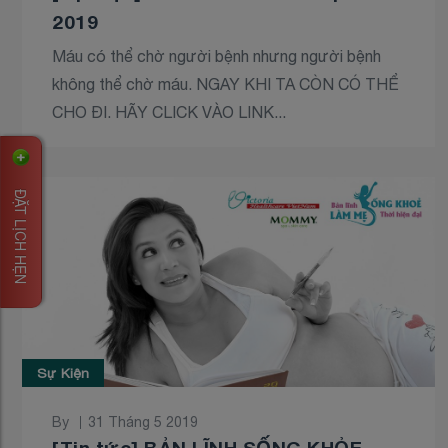
2019
Máu có thể chờ người bệnh nhưng người bệnh
không thể chờ máu. NGAY KHI TA CÒN CÓ THỂ
CHO ĐI. HÃY CLICK VÀO LINK...
ĐẶT LỊCH HẸN
Sự Kiện
By
31 Tháng 5 2019
[Tin tức] BẢN LĨNH SỐNG KHỎE -