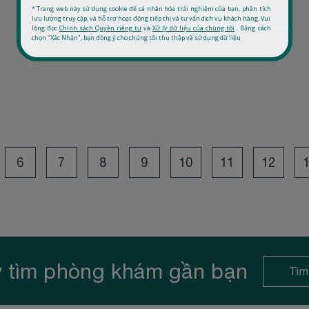
6
7
8
9
10
11
12
 tìm phòng khám gần bạn
Tìm