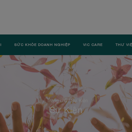
I
SỨC KHỎE DOANH NGHIỆP
VIC CARE
THƯ VI
Trang chủ
/
Sự Kiện
Sự Kiện