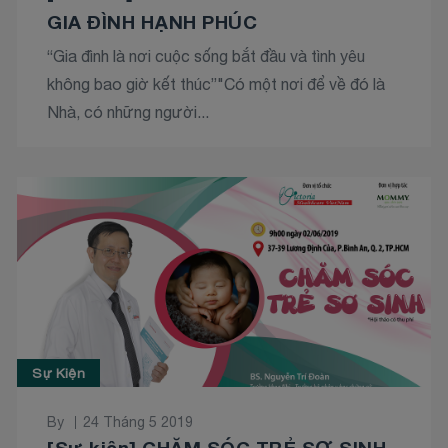
GIA ĐÌNH HẠNH PHÚC
“Gia đình là nơi cuộc sống bắt đầu và tình yêu
không bao giờ kết thúc”"Có một nơi để về đó là
Nhà, có những người...
Sự Kiện
By
24 Tháng 5 2019
[Sự kiện] CHĂM SÓC TRẺ SƠ SINH