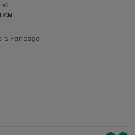
nhất
ế HCM
re's Fanpage