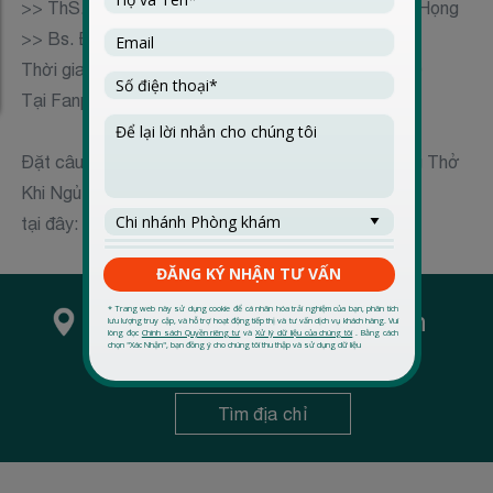
>> ThS.Bs. Trần Quốc Huy – Chuyên Khoa Tai Mũi Họng
>> Bs. Đoàn Lê Minh Hạnh - BS CK2-CK Hô Hấp
Thời gian: lúc 9h30 sáng Chủ Nhật ngày 06/09/2020
Tại Fanpage: Victoria Healthcare Vietnam
Đặt câu hỏi "Livestream Tìm Hiểu Về Chứng Ngưng Thở
Khi Ngủ"
tại đây:
https://forms.gle/yJZaEca8SK91Pfbo9
Hãy tìm phòng khám gần
bạn
Tìm địa chỉ