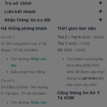
Trụ sở chính
Liên kết nhanh
Nhận thông tin ưu đãi
Hệ thống phòng khám
Thời gian làm việc
Cơ sở 1:
Thứ 2 – Thứ 6
: 8h00 – 20h00
37-39 Lương Định Của, P. An
Thứ 7
: 8h00 – 17h00
Khánh, TP Hồ Chí Minh
CN
: 8h00 – 12h00
Tìm đường:
Nhấp vào
Quý khách vui lòng liên
đây
hệ hotline (028) 3910
Giấy phép hoạt động
4545 để được cập nhật
thông tin
giờ khám
đặt
Cơ sở 2:
hẹn chính xác nhất
20-20Bis-22 Đinh Tiên Hoàng,
Cổng thông tin Sở Y
P. Tân Định, TP Hồ Chí Minh
Tế HCM
Tìm đường:
Nhấp vào