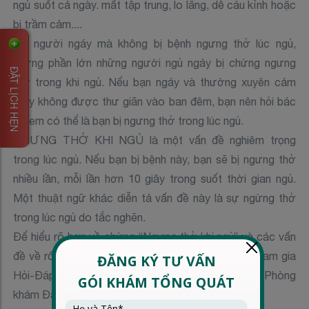
ngủ suốt cả ngày. mất tập trung, lo lắng, dễ cáu kỉnh hoặc
bị trầm cảm....
Có người ngáy mà không bị bệnh ngưng thở lúc ngủ,
nhưng phần lớn những người ngủ ngáy bị chứng ngưng
ĐẶT LỊCH HẸN
thở trong khi ngủ. Nếu bạn ngáy và thường xuyên cảm
thấy không được thư giãn vào ban đêm, bạn nên hỏi bác
sĩ xem có thể là bạn bị ngưng thở trong lúc ngủ.
NGƯNG THỞ KHI NGỦ là một vấn đề nghiêm trọng
trong lúc ngủ. Nếu bạn bị bệnh này, bạn sẽ bị ngưng thở
nhiều lần, mỗi lần hơn 10 giây trong suốt thời gian ngủ.
Một thuật ngữ khác diễn tả vấn đề này là sự ngừng thở
trong lúc ngủ do tắc nghẽn.
Để hiểu rõ hơn về chứng “Ngưng thở khi ngủ” và các vấn
đề về rối loạn giấc ngủ, mời các bạn theo dõi và tham gia
Hỏi-Đáp trực tuyến cùng các Bác sĩ của hệ thống Phòng
khám Đa Khoa Victoria Healthcare: