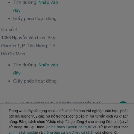
Tìm đường:
Nhấp vào
đây
Giấy phép hoạt động
Cơ sở 4:
1056 Nguyễn Văn Linh, Sky
Garden 1, P. Tân Hưng, TP
Hồ Chí Minh
Tìm đường:
Nhấp vào
đây
Giấy phép hoạt động
Copyright 2017©
Công ty Cổ phần Phát triển Y tế
Victoria Healthcare
Trang web này sử dụng cookie để cá nhân hóa trải nghiệm của bạn, phân
NGƯỜI ĐẠI DIỆN THEO PHÁP LUẬT: Ông
Nguyễn
tích lưu lượng truy cập, và hỗ trợ hoạt động tiếp thị và tư vấn dịch vụ khách
Vĩnh Tường
- Tổng Giám đốc
hàng. Bằng cách chọn "Chấp nhận", bạn đồng ý cho chúng tôi thu thập và
SỐ ĐKKD:
0313020981
. Ủy ban nhân dân TPHCM
sử dụng dữ liệu theo
Chính sách Quyền riêng tư
và Xử lý dữ liệu theo
cấp ngày 20.11.2014 (Đăng ký thay đổi lần thứ 10,
chinh sách cookie
và
thông báo xử lý dữ liệu cá nhân
của chúng tôi.
24 tháng 12 năm 2024)