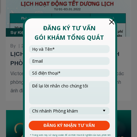
Sự Kiện
By
27 Tháng 12 2021
LỊCH HOẠT ĐỘNG TẾT DƯƠNG LỊCH
PHÒNG KHÁM VICTORIA...
Victoria Healthcare xin thông báo lịch hoạt động các
phòng khám trong dịp lễ Tết Dương Lịch 2022 (hình
ảnh đính...