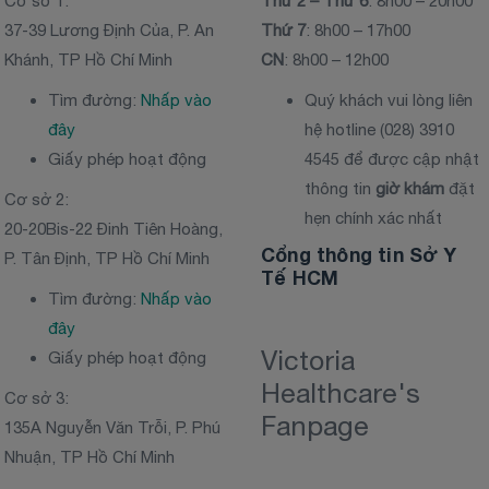
Cơ sở 1:
Thứ 2 – Thứ 6
: 8h00 – 20h00
37-39 Lương Định Của, P. An
Thứ 7
: 8h00 – 17h00
Khánh, TP Hồ Chí Minh
CN
: 8h00 – 12h00
Tìm đường:
Nhấp vào
Quý khách vui lòng liên
đây
hệ hotline (028) 3910
Giấy phép hoạt động
4545 để được cập nhật
thông tin
giờ khám
đặt
Cơ sở 2:
hẹn chính xác nhất
20-20Bis-22 Đinh Tiên Hoàng,
Cổng thông tin Sở Y
P. Tân Định, TP Hồ Chí Minh
Tế HCM
Tìm đường:
Nhấp vào
đây
Victoria
Giấy phép hoạt động
Healthcare's
Cơ sở 3:
Fanpage
135A Nguyễn Văn Trỗi, P. Phú
Nhuận, TP Hồ Chí Minh