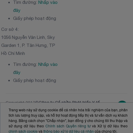
Tìm đường:
Nhấp vào
đây
Giấy phép hoạt động
Cơ sở 4:
1056 Nguyễn Văn Linh, Sky
Garden 1, P. Tân Hưng, TP
Hồ Chí Minh
Tìm đường:
Nhấp vào
đây
Giấy phép hoạt động
Copyright 2017©
Công ty Cổ phần Phát triển Y tế
Victoria Healthcare
Trang web này sử dụng cookie để cá nhân hóa trải nghiệm của bạn, phân
NGƯỜI ĐẠI DIỆN THEO PHÁP LUẬT: Ông
Nguyễn
tích lưu lượng truy cập, và hỗ trợ hoạt động tiếp thị và tư vấn dịch vụ khách
Vĩnh Tường
- Tổng Giám đốc
hàng. Bằng cách chọn "Chấp nhận", bạn đồng ý cho chúng tôi thu thập và
SỐ ĐKKD:
0313020981
. Ủy ban nhân dân TPHCM
sử dụng dữ liệu theo
Chính sách Quyền riêng tư
và Xử lý dữ liệu theo
cấp ngày 20.11.2014 (Đăng ký thay đổi lần thứ 10,
chinh sách cookie
và
thông báo xử lý dữ liệu cá nhân
của chúng tôi.
24 tháng 12 năm 2024)