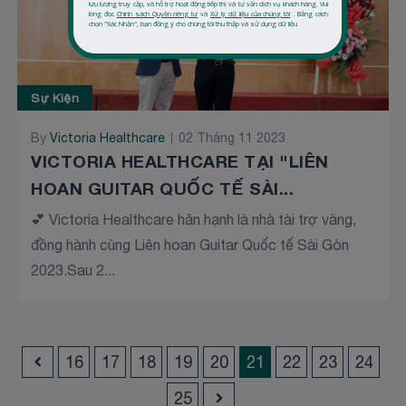
Sự Kiện
By
Victoria Healthcare
02 Tháng 11 2023
VICTORIA HEALTHCARE TẠI "LIÊN
HOAN GUITAR QUỐC TẾ SÀI...
💕 Victoria Healthcare hân hạnh là nhà tài trợ vàng,
đồng hành cùng Liên hoan Guitar Quốc tế Sài Gòn
2023.Sau 2...
16
17
18
19
20
21
22
23
24
25