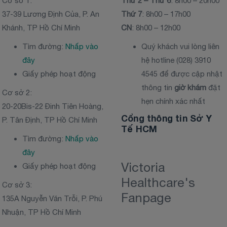
Cơ sở 1:
Thứ 2 – Thứ 6
: 8h00 – 20h00
37-39 Lương Định Của, P. An
Thứ 7
: 8h00 – 17h00
Khánh, TP Hồ Chí Minh
CN
: 8h00 – 12h00
Tìm đường:
Nhấp vào
Quý khách vui lòng liên
đây
hệ hotline (028) 3910
Giấy phép hoạt động
4545 để được cập nhật
thông tin
giờ khám
đặt
Cơ sở 2:
hẹn chính xác nhất
20-20Bis-22 Đinh Tiên Hoàng,
Cổng thông tin Sở Y
P. Tân Định, TP Hồ Chí Minh
Tế HCM
Tìm đường:
Nhấp vào
đây
Victoria
Giấy phép hoạt động
Healthcare's
Cơ sở 3:
Fanpage
135A Nguyễn Văn Trỗi, P. Phú
Nhuận, TP Hồ Chí Minh