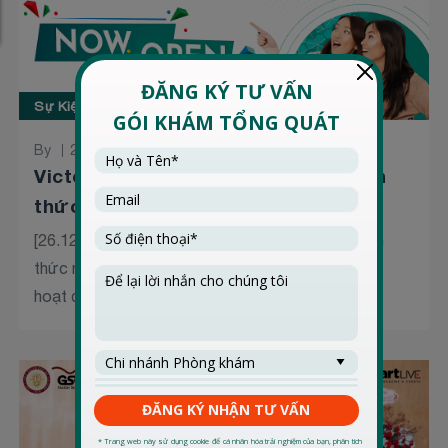
Sự Kiện
By
25 Tháng 12 2020
Victoria Healthcare Phú Nhuận chính
thức mở cửa hoạt...
[26.12.2020] Victoria Healthcare Phú Nhuận chính
thức mở cửa hoạt động. —- Sau thời gian ngừng
hoạt động để...