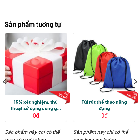
Sản phẩm tương tự
15% xét nghiệm, thủ
Túi rút thể thao năng
thuật sử dụng cùng gói
động
khám
0
₫
0
₫
Sản phẩm này chỉ có thể
Sản phẩm này chỉ có thể
mua kèm gói khám.
mua kèm gói khám.