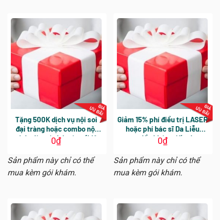
Tặng 500K dịch vụ nội soi
Giảm 15% phí điều trị LASER
đại tràng hoặc combo nội
hoặc phí bác sĩ Da Liễu
soi dạ dày và đại tràng (hiệu
trong lần khám tiếp theo
0
₫
0
₫
lực 30 ngày kể từ ngày
khám tổng quát, không áp
Sản phẩm này chỉ có thể
Sản phẩm này chỉ có thể
dụng nội soi với BS Nguyễn
mua kèm gói khám.
mua kèm gói khám.
Vĩnh Tường)