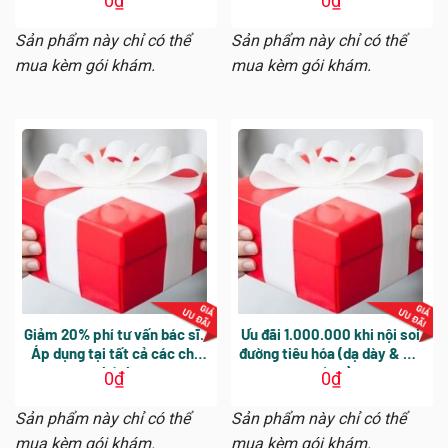
0
₫
0
₫
Sản phẩm này chỉ có thể
Sản phẩm này chỉ có thể
mua kèm gói khám.
mua kèm gói khám.
Giảm 20% phí tư vấn bác sĩ.
Ưu đãi 1.000.000 khi nội soi
Áp dụng tại tất cả các chi
đường tiêu hóa (dạ dày & đại
nhánh
tràng)
0
₫
0
₫
Sản phẩm này chỉ có thể
Sản phẩm này chỉ có thể
mua kèm gói khám.
mua kèm gói khám.