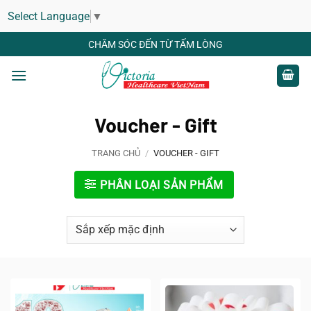
Select Language
▼
Bỏ
CHĂM SÓC ĐẾN TỪ TẤM LÒNG
qua
nội
dung
Voucher - Gift
TRANG CHỦ
/
VOUCHER - GIFT
PHÂN LOẠI SẢN PHẨM