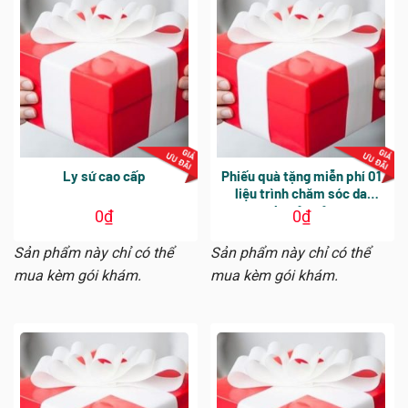
Ly sứ cao cấp
Phiếu quà tặng miễn phí 01
liệu trình chăm sóc da
chuyên sâu
0
₫
0
₫
Sản phẩm này chỉ có thể
Sản phẩm này chỉ có thể
mua kèm gói khám.
mua kèm gói khám.