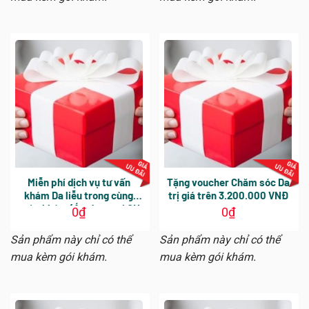
Miễn phí dịch vụ tư vấn
Tặng voucher Chăm sóc Da
khám Da liễu trong cùng
trị giá trên 3.200.000 VNĐ
ngày khám (Áp dụng tại CN
0
₫
0
₫
Đinh Tiên Hoàng)
Sản phẩm này chỉ có thể
Sản phẩm này chỉ có thể
mua kèm gói khám.
mua kèm gói khám.