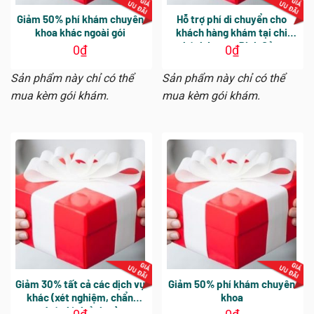
Giảm 50% phí khám chuyên
Hỗ trợ phí di chuyển cho
khoa khác ngoài gói
khách hàng khám tại chi
nhánh Lương Định Của –
0
₫
0
₫
Nguyễn Văn Trỗi – Phú Mỹ
Hưng khi chụp CT trong
Sản phẩm này chỉ có thể
Sản phẩm này chỉ có thể
ngày
mua kèm gói khám.
mua kèm gói khám.
Giảm 30% tất cả các dịch vụ
Giảm 50% phí khám chuyên
khác (xét nghiệm, chẩn
khoa
đoán hình ảnh…)