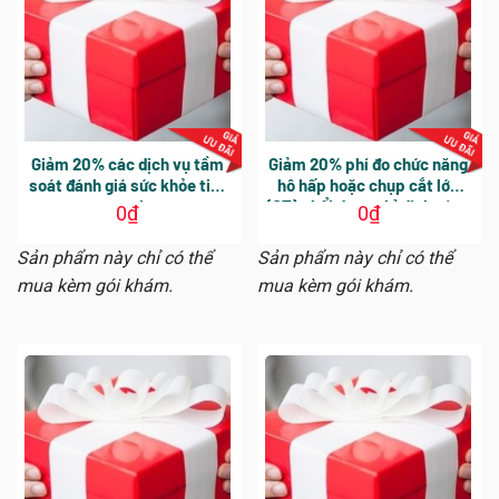
Giảm 20% các dịch vụ tầm
Giảm 20% phí đo chức năng
soát đánh giá sức khỏe tim
hô hấp hoặc chụp cắt lớp
mạch
(CT) phổi được chỉ định cùng
0
₫
0
₫
gói khám. Áp dụng cho các
dịch vụ phát sinh trong
Sản phẩm này chỉ có thể
Sản phẩm này chỉ có thể
ngày khám tổng quát
mua kèm gói khám.
mua kèm gói khám.