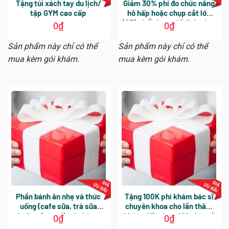
Tặng túi xách tay du lịch/
Giảm 30% phí đo chức năng
tập GYM cao cấp
hô hấp hoặc chụp cắt lớp
(CT) phổi được chỉ định cùng
0
₫
0
₫
gói khám. Áp dụng cho các
dịch vụ phát sinh trong
Sản phẩm này chỉ có thể
Sản phẩm này chỉ có thể
ngày khám tổng quát
mua kèm gói khám.
mua kèm gói khám.
Phần bánh ăn nhẹ và thức
Tặng 100K phí khám bác sĩ
uống (cafe sữa, trà sữa
chuyên khoa cho lần thăm
hoặc sữa tươi) tại phòng
khám tiếp theo. Hiệu lực sử
0
₫
0
₫
khám
dụng 30 ngày kể từ ngày