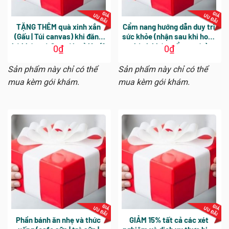
TẶNG THÊM quà xinh xắn
Cẩm nang hướng dẫn duy trì
(Gấu | Túi canvas) khi đăng
sức khỏe (nhận sau khi hoàn
ký khám từ 2 người trở lên (1
thành khám tổng quát)
0
₫
0
₫
món / 1 người)
Sản phẩm này chỉ có thể
Sản phẩm này chỉ có thể
mua kèm gói khám.
mua kèm gói khám.
Phần bánh ăn nhẹ và thức
GIẢM 15% tất cả các xét