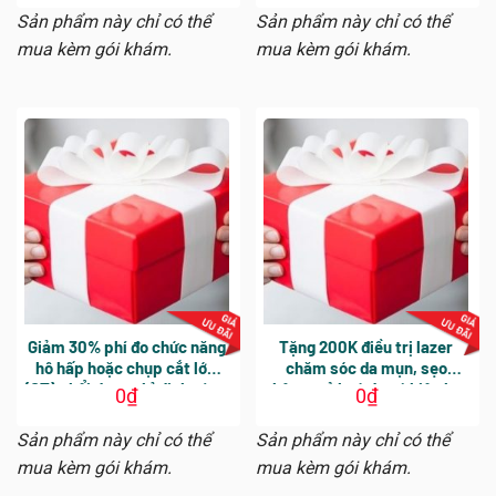
khám tổng quát
Sản phẩm này chỉ có thể
Sản phẩm này chỉ có thể
mua kèm gói khám.
mua kèm gói khám.
Giảm 30% phí đo chức năng
Tặng 200K điều trị lazer
hô hấp hoặc chụp cắt lớp
chăm sóc da mụn, sẹo
(CT) phổi được chỉ định cùng
thâm, trẻ hoá da có hiệu lực
0
₫
0
₫
gói khám
30 ngày, chỉ áp dụng cho
khách hàng Nữ
Sản phẩm này chỉ có thể
Sản phẩm này chỉ có thể
mua kèm gói khám.
mua kèm gói khám.