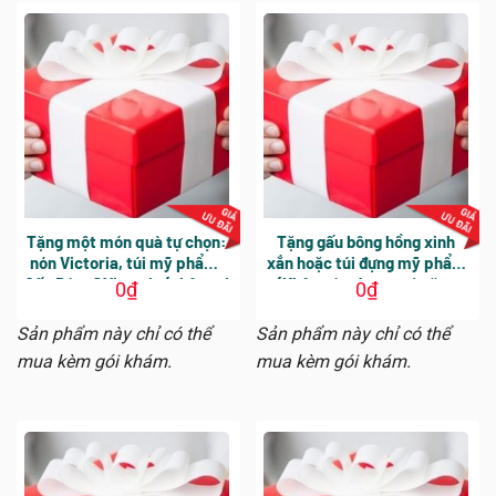
Tặng một món quà tự chọn:
Tặng gấu bông hồng xinh
nón Victoria, túi mỹ phẩm,
xắn hoặc túi đựng mỹ phẩm
Gấu Bác sĩ Victoria (nhận tại
(Không áp dụng quà tặng
0
₫
0
₫
phòng khám)
cho KH mua gói khám
KHUNG GIỜ VÀNG)
Sản phẩm này chỉ có thể
Sản phẩm này chỉ có thể
mua kèm gói khám.
mua kèm gói khám.