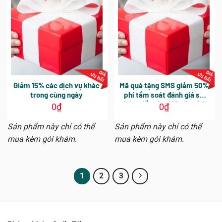
Giảm 15% các dịch vụ khác
Mã quà tặng SMS giảm 50%
trong cùng ngày
phí tầm soát đánh giá sự
phát triển tâm lý hoặc phát
0
₫
0
₫
hiện tự kỷ sớm ở trẻ với
chuyên viên Tâm Lý Nhi –
Sản phẩm này chỉ có thể
Sản phẩm này chỉ có thể
Áp dụng tại CN Phú Nhuận
mua kèm gói khám.
mua kèm gói khám.
và đặt hẹn từ 13h-15h Thứ
Hai – Thứ Sáu
1
2
3