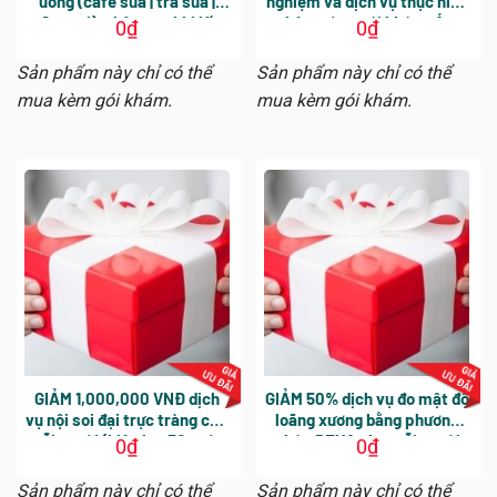
uống (cafe sữa | trà sữa |
nghiệm và dịch vụ thực hiện
sữa tươi), nhận sau khi lấy
thêm cùng gói khám. Áp
0
₫
0
₫
máu vào ngày khám tổng
dụng cho các dịch vụ phát
quát
sinh trong ngày khám tổng
Sản phẩm này chỉ có thể
Sản phẩm này chỉ có thể
quát
mua kèm gói khám.
mua kèm gói khám.
GIẢM 1,000,000 VNĐ dịch
GIẢM 50% dịch vụ đo mật độ
vụ nội soi đại trực tràng cho
loãng xương bằng phương
mỗi người (hiệu lực 30 ngày
pháp DEXA cho mỗi người
0
₫
0
₫
kể từ ngày khám tổng quát,
(hiệu lực 30 ngày kể từ ngày
không áp dụng nội soi với BS
khám tổng quát)
Sản phẩm này chỉ có thể
Sản phẩm này chỉ có thể