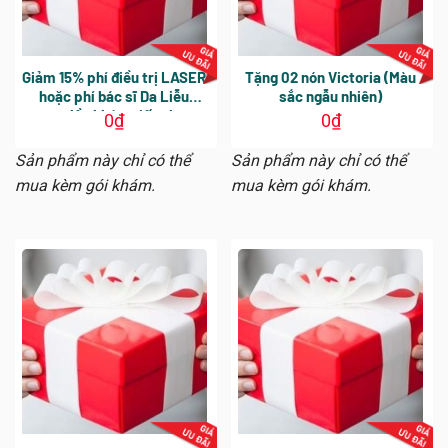
Giảm 15% phí điều trị LASER
Tặng 02 nón Victoria (Màu
hoặc phí bác sĩ Da Liễu
sắc ngẫu nhiên)
trong lần khám tiếp theo.
0
₫
0
₫
Hiệu lực sử dụng 30 ngày
Sản phẩm này chỉ có thể
Sản phẩm này chỉ có thể
mua kèm gói khám.
mua kèm gói khám.