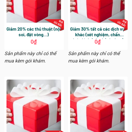
Giảm 20% các thủ thuật (nội
Giảm 30% tất cả các dịch vụ
soi, đặt vòng…)
khác (xét nghiệm, chẩn
đoán hình ảnh, thủ thuật…)
0
₫
0
₫
trừ thuốc, vaccine, vật tư y
tế
Sản phẩm này chỉ có thể
Sản phẩm này chỉ có thể
mua kèm gói khám.
mua kèm gói khám.