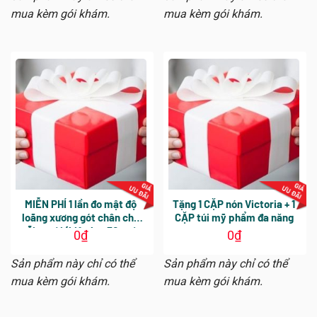
Nguyễn Vĩnh Tường)
mua kèm gói khám.
mua kèm gói khám.
MIỄN PHÍ 1 lần đo mật độ
Tặng 1 CẶP nón Victoria + 1
loãng xương gót chân cho
CẶP túi mỹ phẩm đa năng
mỗi người (hiệu lực 30 ngày
0
₫
0
₫
kể từ ngày khám tổng quát)
Sản phẩm này chỉ có thể
Sản phẩm này chỉ có thể
mua kèm gói khám.
mua kèm gói khám.