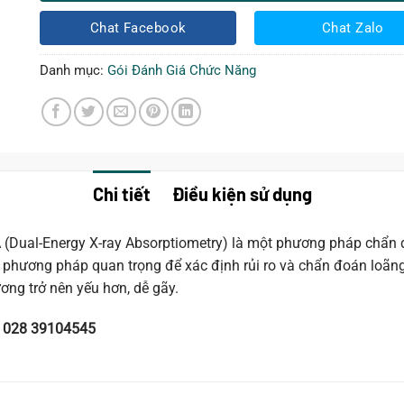
trong
cùng
Chat Facebook
Chat Zalo
ngày
Danh mục:
Gói Đánh Giá Chức Năng
Chi tiết
Điều kiện sử dụng
 (Dual-Energy X-ray Absorptiometry) là một phương pháp chẩn 
phương pháp quan trọng để xác định rủi ro và chẩn đoán loãng 
ng trở nên yếu hơn, dễ gãy.
: 028 39104545