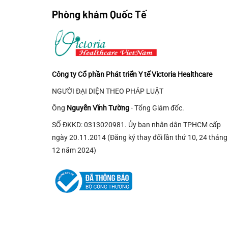
có
Phòng khám Quốc Tế
nhiều
biến
thể.
Các
tùy
Công ty Cổ phần Phát triển Y tế Victoria Healthcare
chọn
có
NGƯỜI ĐẠI DIỆN THEO PHÁP LUẬT
thể
Ông
Nguyễn Vĩnh Tường
- Tổng Giám đốc.
được
chọn
SỐ ĐKKD: 0313020981. Ủy ban nhân dân TPHCM cấp
trên
ngày 20.11.2014 (Đăng ký thay đổi lần thứ 10, 24 tháng
trang
12 năm 2024)
sản
phẩm