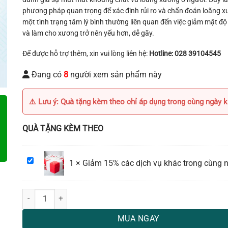
phương pháp quan trọng để xác định rủi ro và chẩn đoán loãng x
một tình trạng tâm lý bình thường liên quan đến việc giảm mật đ
và làm cho xương trở nên yếu hơn, dễ gãy.
Để được hỗ trợ thêm, xin vui lòng liên hệ:
Hotline: 028 39104545
Đang có
8
người xem sản phẩm này
⚠️ Lưu ý: Quà tặng kèm theo chỉ áp dụng trong cùng ngày 
QUÀ TẶNG KÈM THEO
Giảm
1
×
Giảm 15% các dịch vụ khác trong cùng 
15%
các
Chụp loãng xương toàn thân bằng kỹ thuật DEXA số lượng
dịch
vụ
MUA NGAY
khác