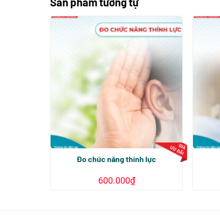
Sản phẩm tương tự
Đo chức năng thính lực
600.000
₫
Sản
phẩm
này