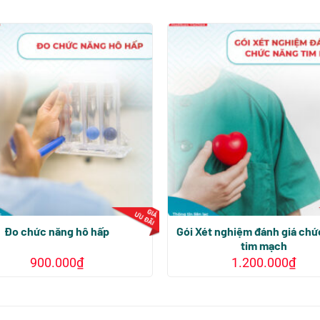
Đo chức năng hô hấp
Gói Xét nghiệm đánh giá chứ
tim mạch
900.000
₫
1.200.000
₫
Sản
Sản
phẩm
phẩm
này
này