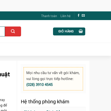
Thanh toán
Liên hệ
GIỎ HÀNG
huật
Mọi nhu cầu tư vấn về gói khám,
vui lòng gọi trực tiếp hotline:
(028) 3910 4545
-ray
Hệ thống phòng khám
ng để
à một