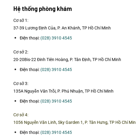
có
có
Hệ thống phòng khám
nhiều
nhiều
biến
biến
Cơ sở 1:
thể.
thể.
37-39 Lương Định Của, P. An Khánh, TP Hồ Chí Minh
Các
Các
tùy
tùy
Điện thoại:
(028) 3910 4545
chọn
chọn
có
có
Cơ sở 2:
thể
thể
20-20Bis-22 Đinh Tiên Hoàng, P. Tân Định, TP Hồ Chí Minh
được
được
Điện thoại:
(028) 3910 4545
chọn
chọn
trên
trên
Cơ sở 3:
trang
trang
135A Nguyễn Văn Trỗi, P. Phú Nhuận, TP Hồ Chí Minh
sản
sản
phẩm
phẩm
Điện thoại:
(028) 3910 4545
Cơ sở 4:
1056 Nguyễn Văn Linh, Sky Garden 1, P. Tân Hưng, TP Hồ Chí Mi
Điện thoại:
(028) 3910 4545