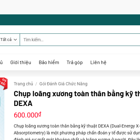
Tìm
kiếm:
hủ
Giới thiệu
Bảo hiểm
Trả góp
Liên hệ
Trang chủ
/
Gói Đánh Giá Chức Năng
Chụp loãng xương toàn thân bằng kỹ t
DEXA
₫
600.000
Chụp loãng xương toàn thân bằng kỹ thuật DEXA (Dual-Energy X
Absorptiometry) là một phương pháp chẩn đoán y tế được sử dụ
đánh giá sự mất mát khoáng chất và loãng xương ở người. Đây l