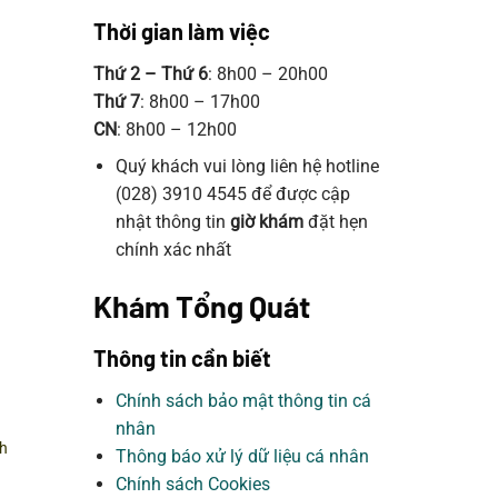
có
Thời gian làm việc
nhiều
biến
Thứ 2 – Thứ 6
: 8h00 – 20h00
thể.
Thứ 7
: 8h00 – 17h00
Các
CN
: 8h00 – 12h00
tùy
chọn
Quý khách vui lòng liên hệ hotline
có
(028) 3910 4545 để được cập
thể
nhật thông tin
giờ khám
đặt hẹn
được
chính xác nhất
chọn
trên
Khám Tổng Quát
trang
sản
Thông tin cần biết
phẩm
Chính sách bảo mật thông tin cá
nhân
nh
Thông báo xử lý dữ liệu cá nhân
Chính sách Cookies