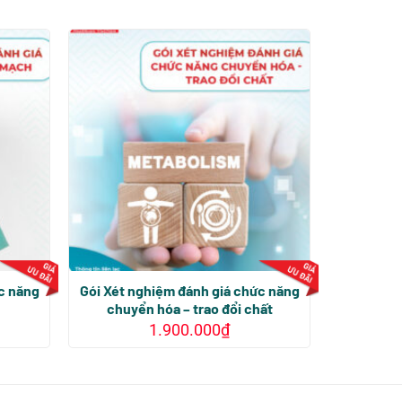
c năng
Gói Xét nghiệm đánh giá chức năng
chuyển hóa – trao đổi chất
1.900.000
₫
Sản
phẩm
này