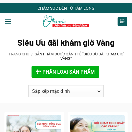
Bỏ
CHĂM SÓC ĐẾN TỪ TẤM LÒNG
qua
nội
dung
Siêu Ưu đãi khám giờ Vàng
TRANG CHỦ
/
SẢN PHẨM ĐƯỢC GẮN THẺ “SIÊU ƯU ĐÃI KHÁM GIỜ
VÀNG”
PHÂN LOẠI SẢN PHẨM