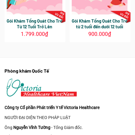
Gói Khám Tổng Quát Cho Trẻ
Gói Khám Tổng Quát Cho Trẻ
Từ 12 Tuổi Trở Lên
từ 2 tuổi đến dưới 12 tuổi
1.799.000
₫
900.000
₫
Sản
phẩm
này
có
nhiều
Phòng khám Quốc Tế
biến
thể.
Các
tùy
chọn
có
Công ty Cổ phần Phát triển Y tế Victoria Healthcare
thể
được
NGƯỜI ĐẠI DIỆN THEO PHÁP LUẬT
chọn
Ông
Nguyễn Vĩnh Tường
- Tổng Giám đốc.
trên
trang