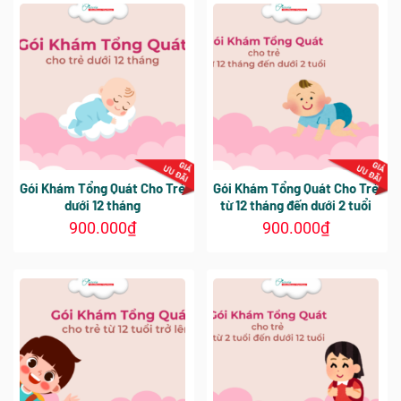
phẩm
này
có
có
nhiều
nhiều
biến
biến
thể.
thể.
Các
Các
tùy
tùy
chọn
chọn
có
có
thể
thể
được
Gói Khám Tổng Quát Cho Trẻ
Gói Khám Tổng Quát Cho Trẻ
được
chọn
dưới 12 tháng
từ 12 tháng đến dưới 2 tuổi
chọn
trên
900.000
₫
900.000
₫
trên
trang
trang
sản
sản
phẩm
phẩm