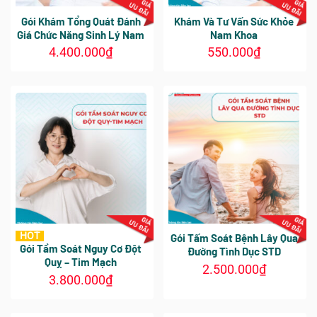
thể
thể
Gói Khám Tổng Quát Đánh
Khám Và Tư Vấn Sức Khỏe
được
được
Giá Chức Năng Sinh Lý Nam
Nam Khoa
chọn
chọn
4.400.000
₫
550.000
₫
trên
trên
Sản
trang
trang
phẩm
sản
sản
này
phẩm
phẩm
có
nhiều
biến
thể.
Các
tùy
chọn
có
thể
HOT
Gói Tấm Soát Bệnh Lây Qua
được
Gói Tầm Soát Nguy Cơ Đột
Đường Tình Dục STD
chọn
Quỵ – Tim Mạch
2.500.000
₫
trên
3.800.000
₫
Sản
trang
Sản
phẩm
sản
phẩm
này