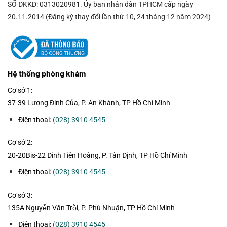
SỐ ĐKKD: 0313020981. Ủy ban nhân dân TPHCM cấp ngày
sản
20.11.2014 (Đăng ký thay đổi lần thứ 10, 24 tháng 12 năm 2024)
phẩm
Hệ thống phòng khám
Cơ sở 1:
37-39 Lương Định Của, P. An Khánh, TP Hồ Chí Minh
Điện thoại:
(028) 3910 4545
Cơ sở 2:
20-20Bis-22 Đinh Tiên Hoàng, P. Tân Định, TP Hồ Chí Minh
Điện thoại:
(028) 3910 4545
Cơ sở 3:
135A Nguyễn Văn Trỗi, P. Phú Nhuận, TP Hồ Chí Minh
Điện thoại:
(028) 3910 4545