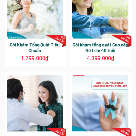
Gói Khám Tổng Quát Tiêu
Gói khám tổng quát Cao cấp
Chuẩn
Nữ trên 40 tuổi
1.799.000
₫
4.399.000
₫
Sản
Sản
phẩm
phẩm
này
này
có
có
nhiều
nhiều
biến
biến
thể.
thể.
Các
Các
tùy
tùy
chọn
chọn
có
có
thể
thể