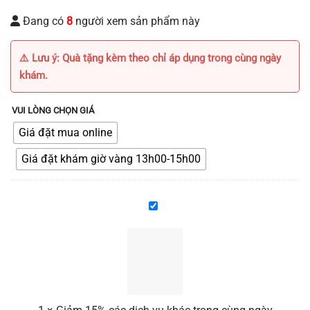
Đang có
8
người xem sản phẩm này
⚠️ Lưu ý: Quà tặng kèm theo chỉ áp dụng trong cùng ngày
khám.
VUI LÒNG CHỌN GIÁ
Giá đặt mua online
Giá đặt khám giờ vàng 13h00-15h00
Giảm
15%
các
dịch
vụ
khác
trong