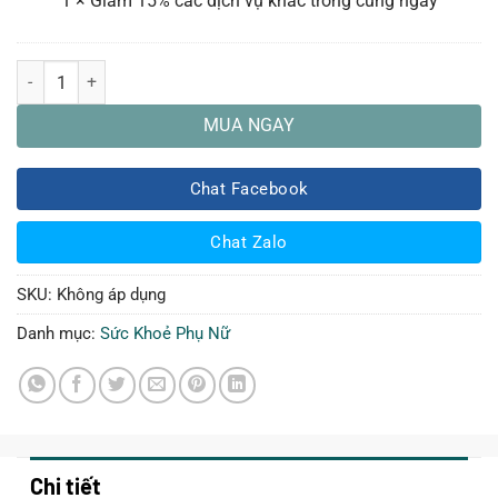
1
×
Giảm 15% các dịch vụ khác trong cùng ngày
cùng
ngày
Khám Và Tư Vấn Sức Khỏe Hôn Nhân, Kế Hoạch Hoá Gia Đình số lượn
MUA NGAY
Chat Facebook
Chat Zalo
SKU:
Không áp dụng
Danh mục:
Sức Khoẻ Phụ Nữ
Chi tiết