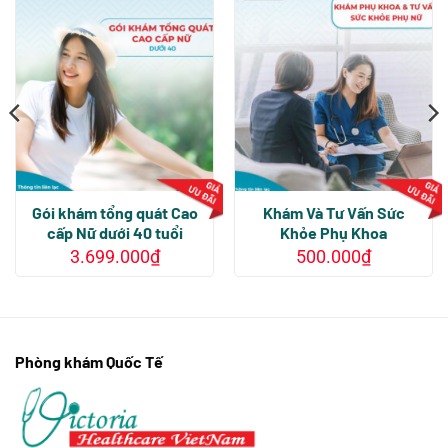
Gói khám tổng quát Cao
Khám Và Tư Vấn Sức
cấp Nữ dưới 40 tuổi
Khỏe Phụ Khoa
3.699.000
₫
500.000
₫
Sản
Sản
phẩm
phẩm
này
này
có
có
nhiều
nhiều
Phòng khám Quốc Tế
biến
biến
thể.
thể.
Các
Các
tùy
tùy