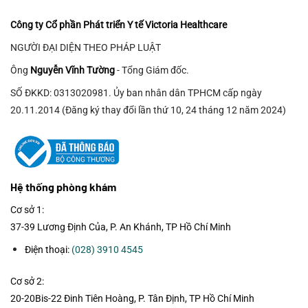
chọn
chọn
Công ty Cổ phần Phát triển Y tế Victoria Healthcare
có
có
thể
thể
NGƯỜI ĐẠI DIỆN THEO PHÁP LUẬT
được
được
chọn
chọn
Ông
Nguyễn Vĩnh Tường
- Tổng Giám đốc.
trên
trên
SỐ ĐKKD: 0313020981. Ủy ban nhân dân TPHCM cấp ngày
trang
trang
20.11.2014 (Đăng ký thay đổi lần thứ 10, 24 tháng 12 năm 2024)
sản
sản
phẩm
phẩm
Hệ thống phòng khám
Cơ sở 1:
37-39 Lương Định Của, P. An Khánh, TP Hồ Chí Minh
Điện thoại:
(028) 3910 4545
Cơ sở 2:
20-20Bis-22 Đinh Tiên Hoàng, P. Tân Định, TP Hồ Chí Minh