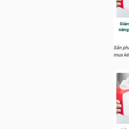
Giảm
năng
cắt 
chỉ 
Sản phẩ
mua kè