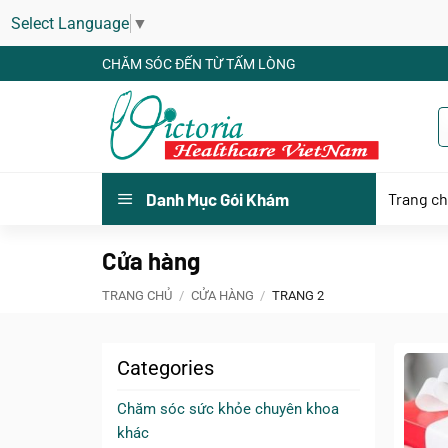
Select Language
▼
Bỏ
CHĂM SÓC ĐẾN TỪ TẤM LÒNG
qua
nội
dung
Trang c
Danh Mục Gói Khám
Cửa hàng
TRANG CHỦ
/
CỬA HÀNG
/
TRANG 2
Categories
Chăm sóc sức khỏe chuyên khoa
khác