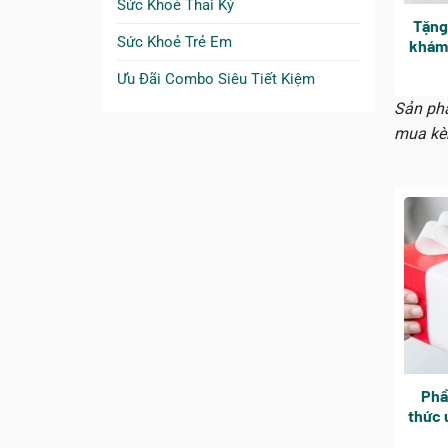
Sức Khoẻ Thai Kỳ
Tặng
Sức Khoẻ Trẻ Em
khám 
kho
Ưu Đãi Combo Siêu Tiết Kiệm
khám
Sản phẩ
mua kè
Phầ
thức 
sữa |