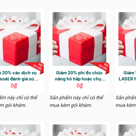
 20% các dịch vụ
Giảm 20% phí đo chức
Giảm 1
soát đánh giá sức
năng hô hấp hoặc chụp
LASER h
khỏe tim mạch
cắt lớp (CT) phổi được
Liễu tr
0
₫
0
₫
chỉ định cùng gói khám.
theo. Hi
Áp dụng cho các dịch vụ
m này chỉ có thể
Sản phẩm này chỉ có thể
Sản phẩm
phát sinh trong ngày
m gói khám.
mua kèm gói khám.
mua kèm 
khám tổng quát