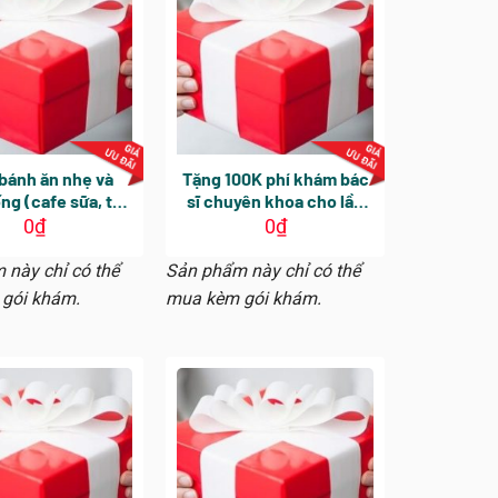
bánh ăn nhẹ và
Tặng 100K phí khám bác
ng (cafe sữa, trà
sĩ chuyên khoa cho lần
ặc sữa tươi) tại
thăm khám tiếp theo.
0
₫
0
₫
hòng khám
Hiệu lực sử dụng 30 ngày
kể từ ngày khám tổng
 này chỉ có thể
Sản phẩm này chỉ có thể
quát
gói khám.
mua kèm gói khám.