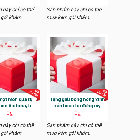
 kể từ ngày khám
mỗi người (hiệu lực 30
quát, không áp
ngày kể từ ngày khám
 này chỉ có thể
Sản phẩm này chỉ có thể
nội soi với BS
tổng quát)
gói khám.
mua kèm gói khám.
n Vĩnh Tường)
một món quà tự
Tặng gấu bông hồng xinh
ón Victoria, túi
xắn hoặc túi đựng mỹ
ẩm, Gấu Bác sĩ
phẩm (Không áp dụng
0
₫
0
₫
a (nhận tại phòng
quà tặng cho KH mua gói
khám)
khám KHUNG GIỜ VÀNG)
 này chỉ có thể
Sản phẩm này chỉ có thể
gói khám.
mua kèm gói khám.