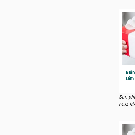
Giảm
tầm 
Sản phẩ
mua kè