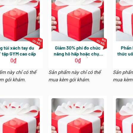
g túi xách tay du
Giảm 30% phí đo chức
Phần 
/ tập GYM cao cấp
năng hô hấp hoặc chụp
thức uố
cắt lớp (CT) phổi được
sữa ho
0
₫
0
₫
chỉ định cùng gói khám.
p
Áp dụng cho các dịch vụ
m này chỉ có thể
Sản phẩm này chỉ có thể
Sản phẩm
phát sinh trong ngày
m gói khám.
mua kèm gói khám.
mua kèm 
khám tổng quát