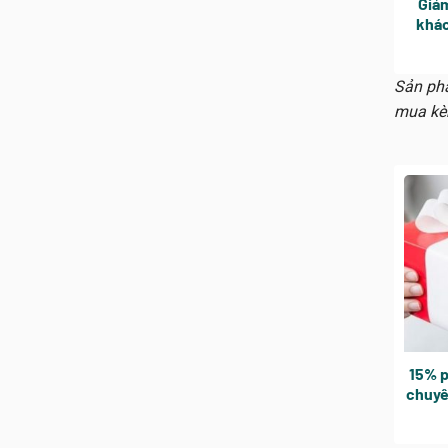
Giả
khác
Sản phẩ
mua kè
15% p
chuyê