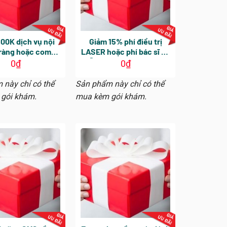
00K dịch vụ nội
Giảm 15% phí điều trị
 tràng hoặc combo
LASER hoặc phí bác sĩ Da
oi dạ dày và đại
Liễu trong lần khám tiếp
0
₫
0
₫
hiệu lực 30 ngày
theo
 ngày khám tổng
 này chỉ có thể
Sản phẩm này chỉ có thể
hông áp dụng nội
gói khám.
mua kèm gói khám.
i BS Nguyễn Vĩnh
Tường)