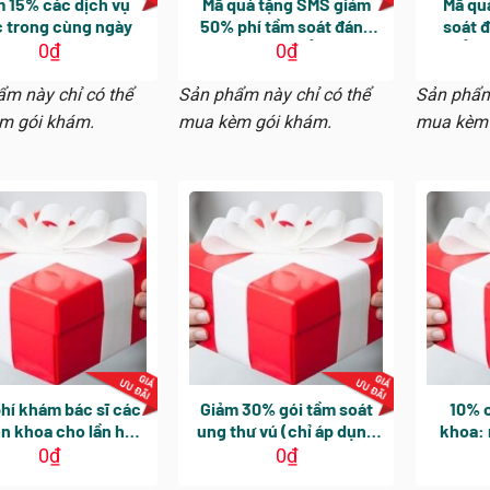
m 15% các dịch vụ
Mã quà tặng SMS giảm
Mã qu
 trong cùng ngày
50% phí tầm soát đánh
soát đ
giá sự phát triển tâm lý
triển 
0
₫
0
₫
hoặc phát hiện tự kỷ sớm
hiện tự
ở trẻ với chuyên viên Tâm
chuyên 
m này chỉ có thể
Sản phẩm này chỉ có thể
Sản phẩm
Lý Nhi – Áp dụng tại CN
Áp d
m gói khám.
mua kèm gói khám.
mua kèm 
Phú Nhuận và đặt hẹn từ
Nhuận v
13h-15h Thứ Hai – Thứ
15h Th
Sáu
hí khám bác sĩ các
Giảm 30% gói tầm soát
10% c
n khoa cho lần hẹn
ung thư vú (chỉ áp dụng
khoa: 
sau
cho khách hàng nữ thực
nộ
0
₫
0
₫
hiện cùng với gói tổng