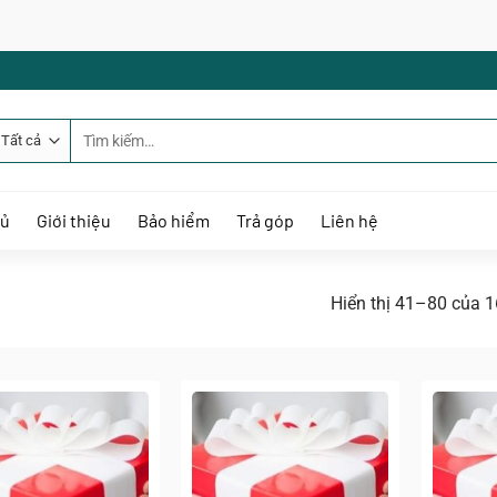
Tìm
kiếm:
hủ
Giới thiệu
Bảo hiểm
Trả góp
Liên hệ
Hiển thị 41–80 của 1