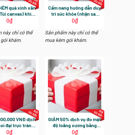
ÊM quà xinh xắn
Cẩm nang hướng dẫn duy
 Túi canvas) khi
trì sức khỏe (nhận sau
 khám từ 2 người
khi hoàn thành khám
0
₫
0
₫
 (1 món / 1 người)
tổng quát)
 này chỉ có thể
Sản phẩm này chỉ có thể
gói khám.
mua kèm gói khám.
000,000 VNĐ dịch
GIẢM 50% dịch vụ đo mật
soi đại trực tràng
độ loãng xương bằng
 người (hiệu lực
phương pháp DEXA cho
0
₫
0
₫