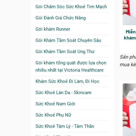
Gói Chăm Sóc Sức Khoẻ Tim Mạch
Gói Đánh Giá Chức Năng
Gói khám Runner
Miễn
khám 
Gói Khám Tầm Soát Chuyên Sâu
ngày 
CN 
Gói Khám Tầm Soát Ung Thư
Sản phẩ
Gói khám tổng quát được lựa chọn
mua kè
nhiều nhất tại Victoria Healthcare
Khám Sức Khoẻ Đi Làm, Đi Học
Sức Khoẻ Làn Da - Skincare
Sức Khoẻ Nam Giới
Sức Khoẻ Phụ Nữ
Sức Khoẻ Tâm Lý - Tâm Thần