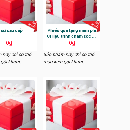
 sứ cao cấp
Phiếu quà tặng miễn phí
01 liệu trình chăm sóc da
chuyên sâu
0
₫
0
₫
 này chỉ có thể
Sản phẩm này chỉ có thể
gói khám.
mua kèm gói khám.