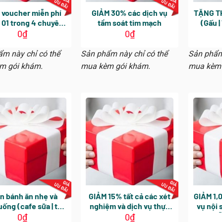
 voucher miễn phí
GIẢM 30% các dịch vụ
TẶNG TH
01 trong 4 chuyên
tầm soát tim mạch
(Gấu |
a (nhận tại phòng
đăng ký
0
₫
0
₫
) trị giá 610.000
trở lên
VNĐ
m này chỉ có thể
Sản phẩm này chỉ có thể
Sản phẩm
m gói khám.
mua kèm gói khám.
mua kèm 
n bánh ăn nhẹ và
GIẢM 15% tất cả các xét
GIẢM 1,
uống (cafe sữa | trà
nghiệm và dịch vụ thực
vụ nội 
 sữa tươi), nhận sau
hiện thêm cùng gói
cho mỗi
0
₫
0
₫