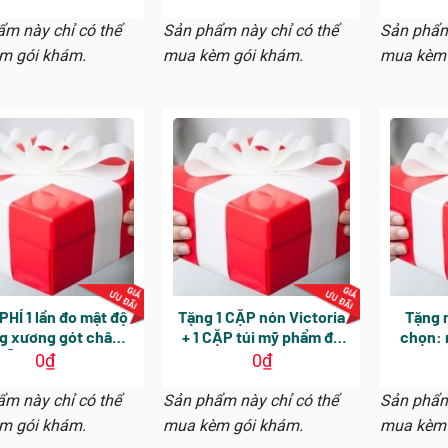
 lấy máu vào ngày
khám. Áp dụng cho các
30 ngày
hám tổng quát
dịch vụ phát sinh trong
tổng 
m này chỉ có thể
Sản phẩm này chỉ có thể
Sản phẩm
ngày khám tổng quát
dụng 
m gói khám.
mua kèm gói khám.
mua kèm 
Nguyễ
PHÍ 1 lần đo mật độ
Tặng 1 CẶP nón Victoria
Tặng 
g xương gót chân
+ 1 CẶP túi mỹ phẩm đa
chọn: n
ỗi người (hiệu lực
năng
mỹ ph
0
₫
0
₫
ày kể từ ngày khám
Victori
tổng quát)
m này chỉ có thể
Sản phẩm này chỉ có thể
Sản phẩm
m gói khám.
mua kèm gói khám.
mua kèm 