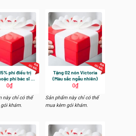
5% phí điều trị
Tặng 02 nón Victoria
oặc phí bác sĩ Da
(Màu sắc ngẫu nhiên)
ong lần khám tiếp
0
₫
0
₫
ệu lực sử dụng 30
ngày
 này chỉ có thể
Sản phẩm này chỉ có thể
gói khám.
mua kèm gói khám.