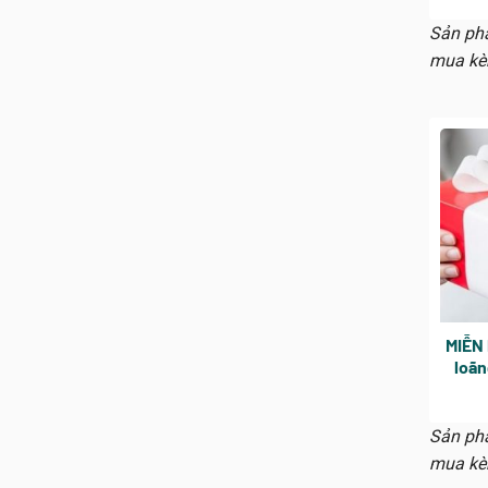
khi
k
Sản phẩ
mua kè
MIỄN 
loãn
cho m
30 ng
Sản phẩ
mua kè