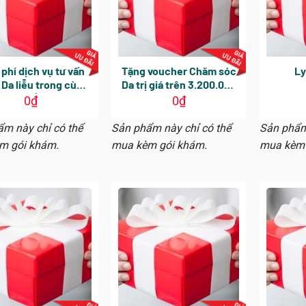
 phí dịch vụ tư vấn
Tặng voucher Chăm sóc
Ly
Da liễu trong cùng
Da trị giá trên 3.200.000
khám (Áp dụng tại
VNĐ
0
₫
0
₫
Đinh Tiên Hoàng)
m này chỉ có thể
Sản phẩm này chỉ có thể
Sản phẩm
m gói khám.
mua kèm gói khám.
mua kèm 