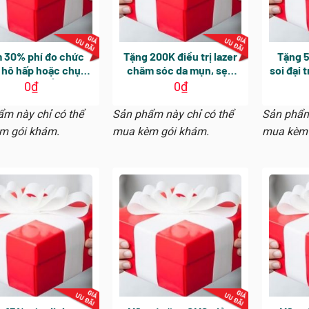
 30% phí đo chức
Tặng 200K điều trị lazer
Tặng 5
 hô hấp hoặc chụp
chăm sóc da mụn, sẹo
soi đại
lớp (CT) phổi được
thâm, trẻ hoá da có hiệu
nội s
0
₫
0
₫
định cùng gói khám
lực 30 ngày, chỉ áp dụng
tràng (
cho khách hàng Nữ
kể từ
m này chỉ có thể
Sản phẩm này chỉ có thể
Sản phẩm
quát, k
m gói khám.
mua kèm gói khám.
mua kèm 
soi vớ